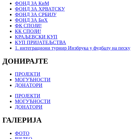
ФОНД ЗА КиМ
ФОНД ЗА ХРВАТСКУ
ФОНД ЗА СРБИЈУ
ФОНД ЗА БиХ
ФК СПОЈИ!
КК СПОЈИ!
КРАЉЕВСКИ КУП
КУП ПРИЈАТЕЉСТВА
1. интеграциони турнир Инзбрука у фудбалу на песку
ДОНИРАЈТЕ
ПРОЈЕКТИ
МОГУЋНОСТИ
ДОНАТОРИ
ПРОЈЕКТИ
МОГУЋНОСТИ
ДОНАТОРИ
ГАЛЕРИЈА
ФОТО
ВИДЕО