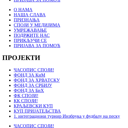
О НАМА
НАША СЛАВА
ПРИЗНАЊА
СПОЈИ У МЕДИЈИМА
УМРЕЖАВАЊЕ
ПОДРЖИТЕ НАС
ПРИКЉУЧИ СЕ
ПРИЈАВА ЗА ПОМОЋ
ПРОЈЕКТИ
ЧАСОПИС СПОЈИ!
ФОНД ЗА КиМ
ФОНД ЗА ХРВАТСКУ
ФОНД ЗА СРБИЈУ
ФОНД ЗА БиХ
ФК СПОЈИ!
КК СПОЈИ!
КРАЉЕВСКИ КУП
КУП ПРИЈАТЕЉСТВА
1. интеграциони турнир Инзбрука у фудбалу на песку
ЧАСОПИС СПОЈИ!