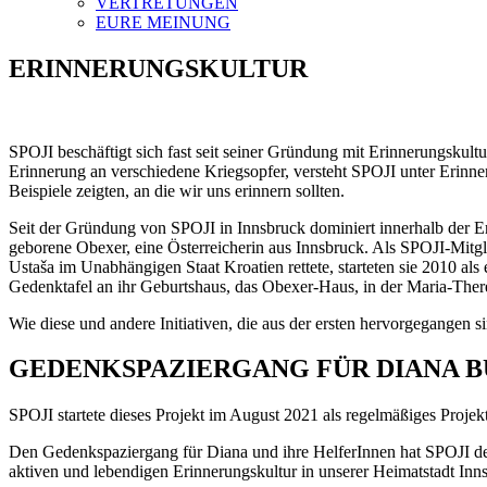
VERTRETUNGEN
EURE MEINUNG
ERINNERUNGSKULTUR
SPOJI beschäftigt sich fast seit seiner Gründung mit Erinnerungskultu
Erinnerung an verschiedene Kriegsopfer, versteht SPOJI unter Erinne
Beispiele zeigten, an die wir uns erinnern sollten.
Seit der Gründung von SPOJI in Innsbruck dominiert innerhalb der Er
geborene Obexer, eine Österreicherin aus Innsbruck. Als SPOJI-Mitg
Ustaša im Unabhängigen Staat Kroatien rettete, starteten sie 2010 als
Gedenktafel an ihr Geburtshaus, das Obexer-Haus, in der Maria-Ther
Wie diese und andere Initiativen, die aus der ersten hervorgegangen s
GEDENKSPAZIERGANG FÜR DIANA BU
SPOJI startete dieses Projekt im August 2021 als regelmäßiges Projekt
Den Gedenkspaziergang für Diana und ihre HelferInnen hat SPOJI des
aktiven und lebendigen Erinnerungskultur in unserer Heimatstadt Inn