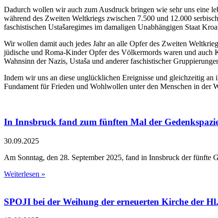
Dadurch wollen wir auch zum Ausdruck bringen wie sehr uns eine leben
während des Zweiten Weltkriegs zwischen 7.500 und 12.000 serbisch
faschistischen Ustašaregimes im damaligen Unabhängigen Staat Kroat
Wir wollen damit auch jedes Jahr an alle Opfer des Zweiten Weltkrie
jüdische und Roma-Kinder Opfer des Völkermords waren und auch Ki
Wahnsinn der Nazis, Ustaša und anderer faschistischer Gruppierunge
Indem wir uns an diese unglücklichen Ereignisse und gleichzeitig a
Fundament für Frieden und Wohlwollen unter den Menschen in der W
In Innsbruck fand zum fünften Mal der Gedenkspazier
30.09.2025
Am Sonntag, den 28. September 2025, fand in Innsbruck der fünfte 
Weiterlesen »
SPOJI bei der Weihung der erneuerten Kirche der Hl. 