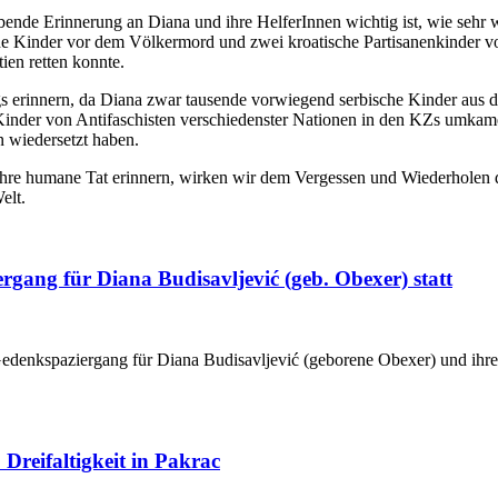
de Erinnerung an Diana und ihre HelferInnen wichtig ist, wie sehr wir
e Kinder vor dem Völkermord und zwei kroatische Partisanenkinder v
ien retten konnte.
gs erinnern, da Diana zwar tausende vorwiegend serbische Kinder aus d
nder von Antifaschisten verschiedenster Nationen in den KZs umkame
n wiedersetzt haben.
n ihre humane Tat erinnern, wirken wir dem Vergessen und Wiederholen
elt.
gang für Diana Budisavljević (geb. Obexer) statt
Gedenkspaziergang für Diana Budisavljević (geborene Obexer) und ihre
Dreifaltigkeit in Pakrac