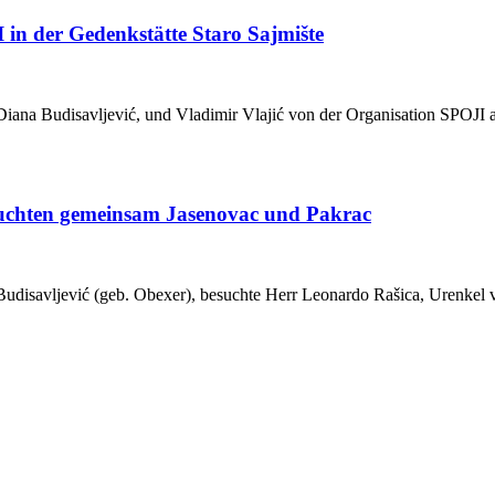
n der Gedenkstätte Staro Sajmište
ana Budisavljević, und Vladimir Vlajić von der Organisation SPOJI 
suchten gemeinsam Jasenovac und Pakrac
Budisavljević (geb. Obexer), besuchte Herr Leonardo Rašica, Urenkel 