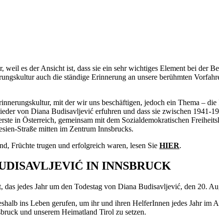
r, weil es der Ansicht ist, dass sie ein sehr wichtiges Element bei der
rungskultur auch die ständige Erinnerung an unsere berühmten Vorfahre
innerungskultur, mit der wir uns beschäftigen, jedoch ein Thema – die
lieder von Diana Budisavljević erfuhren und dass sie zwischen 1941-1
 erste in Österreich, gemeinsam mit dem Sozialdemokratischen Freiheits
esien-Straße mitten im Zentrum Innsbrucks.
ind, Früchte trugen und erfolgreich waren, lesen Sie
HIER
.
DISAVLJEVIĆ IN INNSBRUCK
, das jedes Jahr um den Todestag von Diana Budisavljević, den 20. Augu
halb ins Leben gerufen, um ihr und ihren HelferInnen jedes Jahr im 
sbruck und unserem Heimatland Tirol zu setzen.