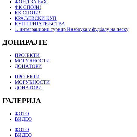
ФОНД ЗА БиХ
ФК СПОЈИ!
КК СПОЈИ!
КРАЉЕВСКИ КУП
КУП ПРИЈАТЕЉСТВА
1. интеграциони турнир Инзбрука у фудбалу на песку
ДОНИРАЈТЕ
ПРОЈЕКТИ
МОГУЋНОСТИ
ДОНАТОРИ
ПРОЈЕКТИ
МОГУЋНОСТИ
ДОНАТОРИ
ГАЛЕРИЈА
ФОТО
ВИДЕО
ФОТО
ВИДЕО