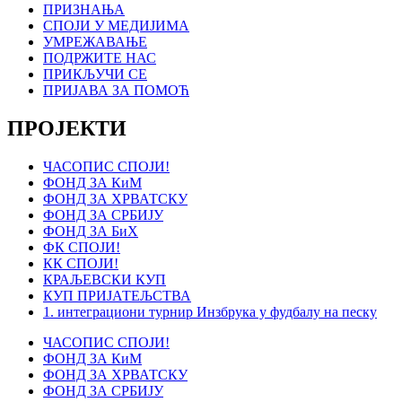
ПРИЗНАЊА
СПОЈИ У МЕДИЈИМА
УМРЕЖАВАЊЕ
ПОДРЖИТЕ НАС
ПРИКЉУЧИ СЕ
ПРИЈАВА ЗА ПОМОЋ
ПРОЈЕКТИ
ЧАСОПИС СПОЈИ!
ФОНД ЗА КиМ
ФОНД ЗА ХРВАТСКУ
ФОНД ЗА СРБИЈУ
ФОНД ЗА БиХ
ФК СПОЈИ!
КК СПОЈИ!
КРАЉЕВСКИ КУП
КУП ПРИЈАТЕЉСТВА
1. интеграциони турнир Инзбрука у фудбалу на песку
ЧАСОПИС СПОЈИ!
ФОНД ЗА КиМ
ФОНД ЗА ХРВАТСКУ
ФОНД ЗА СРБИЈУ