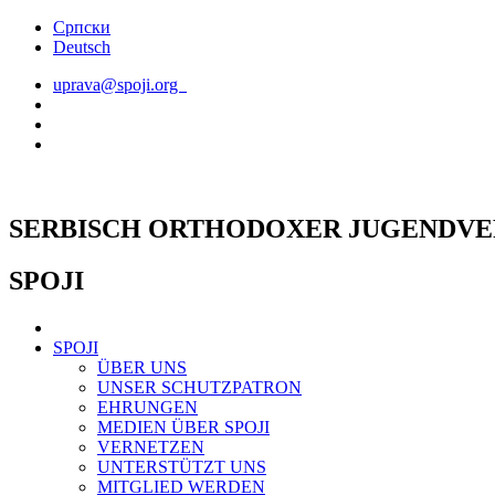
Skip
Српски
to
Deutsch
content
uprava@spoji.org
SERBISCH ORTHODOXER JUGENDVE
SPOJI
SPOJI
ÜBER UNS
UNSER SCHUTZPATRON
EHRUNGEN
MEDIEN ÜBER SPOJI
VERNETZEN
UNTERSTÜTZT UNS
MITGLIED WERDEN