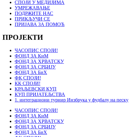
СПОЈИ У МЕДИЈИМА
УМРЕЖАВАЊЕ
ПОДРЖИТЕ НАС
ПРИКЉУЧИ СЕ
ПРИЈАВА ЗА ПОМОЋ
ПРОЈЕКТИ
ЧАСОПИС СПОЈИ!
ФОНД ЗА КиМ
ФОНД ЗА ХРВАТСКУ
ФОНД ЗА СРБИЈУ
ФОНД ЗА БиХ
ФК СПОЈИ!
КК СПОЈИ!
КРАЉЕВСКИ КУП
КУП ПРИЈАТЕЉСТВА
1. интеграциони турнир Инзбрука у фудбалу на песку
ЧАСОПИС СПОЈИ!
ФОНД ЗА КиМ
ФОНД ЗА ХРВАТСКУ
ФОНД ЗА СРБИЈУ
ФОНД ЗА БиХ