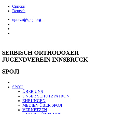
Skip
Српски
to
Deutsch
content
uprava@spoji.org
SERBISCH ORTHODOXER
JUGENDVEREIN INNSBRUCK
SPOJI
SPOJI
ÜBER UNS
UNSER SCHUTZPATRON
EHRUNGEN
MEDIEN ÜBER SPOJI
VERNETZEN