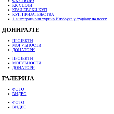
ФК СПОЈИ!
КК СПОЈИ!
КРАЉЕВСКИ КУП
КУП ПРИЈАТЕЉСТВА
1. интеграциони турнир Инзбрука у фудбалу на песку
ДОНИРАЈТЕ
ПРОЈЕКТИ
МОГУЋНОСТИ
ДОНАТОРИ
ПРОЈЕКТИ
МОГУЋНОСТИ
ДОНАТОРИ
ГАЛЕРИЈА
ФОТО
ВИДЕО
ФОТО
ВИДЕО