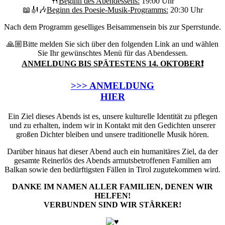
🍴
Beginn des Abendessens:
19:00 Uhr
📖🎻🎶
Beginn des Poesie-Musik-Programms:
20:30 Uhr
Nach dem Programm geselliges Beisammensein bis zur Sperrstunde.
🙏🏼Bitte melden Sie sich über den folgenden Link an und wählen
Sie Ihr gewünschtes Menü für das Abendessen.
ANMELDUNG BIS SPÄTESTENS 14. OKTOBER❗️
>>> ANMELDUNG
HIER
Ein Ziel dieses Abends ist es, unsere kulturelle Identität zu pflegen
und zu erhalten, indem wir in Kontakt mit den Gedichten unserer
großen Dichter bleiben und unsere traditionelle Musik hören.
Darüber hinaus hat dieser Abend auch ein humanitäres Ziel, da der
gesamte Reinerlös des Abends armutsbetroffenen Familien am
Balkan sowie den bedürftigsten Fällen in Tirol zugutekommen wird.
DANKE IM NAMEN ALLER FAMILIEN, DENEN WIR
HELFEN!
VERBUNDEN SIND WIR STÄRKER!