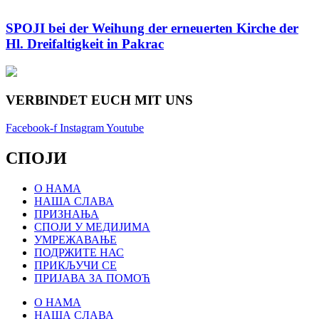
SPOJI bei der Weihung der erneuerten Kirche der
Hl. Dreifaltigkeit in Pakrac
VERBINDET EUCH MIT UNS
Facebook-f
Instagram
Youtube
СПОЈИ
О НАМА
НАША СЛАВА
ПРИЗНАЊА
СПОЈИ У МЕДИЈИМА
УМРЕЖАВАЊЕ
ПОДРЖИТЕ НАС
ПРИКЉУЧИ СЕ
ПРИЈАВА ЗА ПОМОЋ
О НАМА
НАША СЛАВА