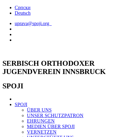
Skip
Српски
to
Deutsch
content
uprava@spoji.org
SERBISCH ORTHODOXER
JUGENDVEREIN INNSBRUCK
SPOJI
SPOJI
ÜBER UNS
UNSER SCHUTZPATRON
EHRUNGEN
MEDIEN ÜBER SPOJI
VERNETZEN