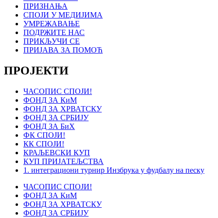
ПРИЗНАЊА
СПОЈИ У МЕДИЈИМА
УМРЕЖАВАЊЕ
ПОДРЖИТЕ НАС
ПРИКЉУЧИ СЕ
ПРИЈАВА ЗА ПОМОЋ
ПРОЈЕКТИ
ЧАСОПИС СПОЈИ!
ФОНД ЗА КиМ
ФОНД ЗА ХРВАТСКУ
ФОНД ЗА СРБИЈУ
ФОНД ЗА БиХ
ФК СПОЈИ!
КК СПОЈИ!
КРАЉЕВСКИ КУП
КУП ПРИЈАТЕЉСТВА
1. интеграциони турнир Инзбрука у фудбалу на песку
ЧАСОПИС СПОЈИ!
ФОНД ЗА КиМ
ФОНД ЗА ХРВАТСКУ
ФОНД ЗА СРБИЈУ