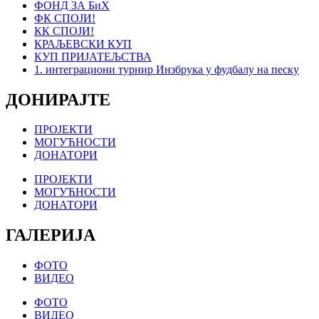
ФОНД ЗА БиХ
ФК СПОЈИ!
КК СПОЈИ!
КРАЉЕВСКИ КУП
КУП ПРИЈАТЕЉСТВА
1. интеграциони турнир Инзбрука у фудбалу на песку
ДОНИРАЈТЕ
ПРОЈЕКТИ
МОГУЋНОСТИ
ДОНАТОРИ
ПРОЈЕКТИ
МОГУЋНОСТИ
ДОНАТОРИ
ГАЛЕРИЈА
ФОТО
ВИДЕО
ФОТО
ВИДЕО