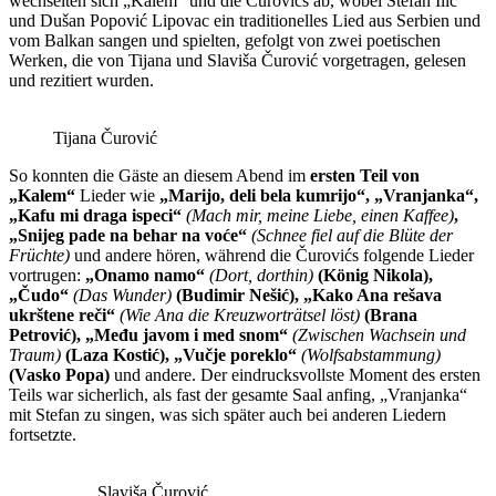
wechselten sich „Kalem“ und die Čurovićs ab, wobei Stefan Ilić
und Dušan Popović Lipovac ein traditionelles Lied aus Serbien und
vom Balkan sangen und spielten, gefolgt von zwei poetischen
Werken, die von Tijana und Slaviša Čurović vorgetragen, gelesen
und rezitiert wurden.
Tijana Čurović
So konnten die Gäste an diesem Abend im
ersten Teil von
„Kalem“
Lieder wie
„Marijo, deli bela kumrijo“, „Vranjanka“,
„Kafu mi draga ispeci“
(Mach mir, meine Liebe, einen Kaffee)
,
„Snijeg pade na behar na voće“
(Schnee fiel auf die Blüte der
Früchte)
und andere hören, während die Čurovićs folgende Lieder
vortrugen:
„Onamo namo“
(Dort, dorthin)
(König Nikola),
„Čudo“
(Das Wunder)
(Budimir Nešić), „Kako Ana rešava
ukrštene reči“
(Wie Ana die Kreuzworträtsel löst)
(Brana
Petrović), „Među javom i med snom“
(Zwischen Wachsein und
Traum)
(Laza Kostić), „Vučje poreklo“
(Wolfsabstammung)
(Vasko Popa)
und andere. Der eindrucksvollste Moment des ersten
Teils war sicherlich, als fast der gesamte Saal anfing, „Vranjanka“
mit Stefan zu singen, was sich später auch bei anderen Liedern
fortsetzte.
Slaviša Čurović