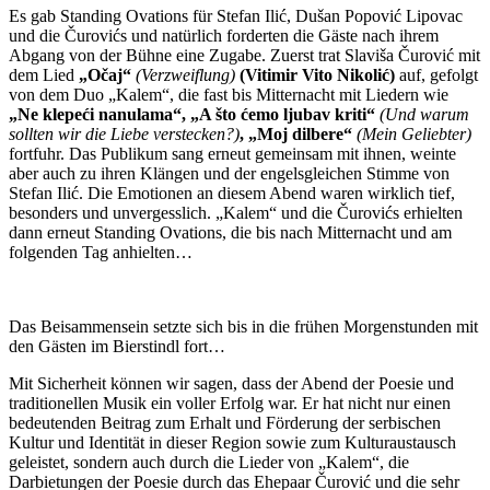
Es gab Standing Ovations für Stefan Ilić, Dušan Popović Lipovac
und die Čurovićs und natürlich forderten die Gäste nach ihrem
Abgang von der Bühne eine Zugabe. Zuerst trat Slaviša Čurović mit
dem Lied
„Očaj“
(Verzweiflung)
(Vitimir Vito Nikolić)
auf, gefolgt
von dem Duo „Kalem“, die fast bis Mitternacht mit Liedern wie
„Ne klepeći nanulama“, „A što ćemo ljubav kriti“
(Und warum
sollten wir die Liebe verstecken?)
, „Moj dilbere“
(Mein Geliebter)
fortfuhr. Das Publikum sang erneut gemeinsam mit ihnen, weinte
aber auch zu ihren Klängen und der engelsgleichen Stimme von
Stefan Ilić. Die Emotionen an diesem Abend waren wirklich tief,
besonders und unvergesslich. „Kalem“ und die Čurovićs erhielten
dann erneut Standing Ovations, die bis nach Mitternacht und am
folgenden Tag anhielten…
Das Beisammensein setzte sich bis in die frühen Morgenstunden mit
den Gästen im Bierstindl fort…
Mit Sicherheit können wir sagen, dass der Abend der Poesie und
traditionellen Musik ein voller Erfolg war. Er hat nicht nur einen
bedeutenden Beitrag zum Erhalt und Förderung der serbischen
Kultur und Identität in dieser Region sowie zum Kulturaustausch
geleistet, sondern auch durch die Lieder von „Kalem“, die
Darbietungen der Poesie durch das Ehepaar Čurović und die sehr