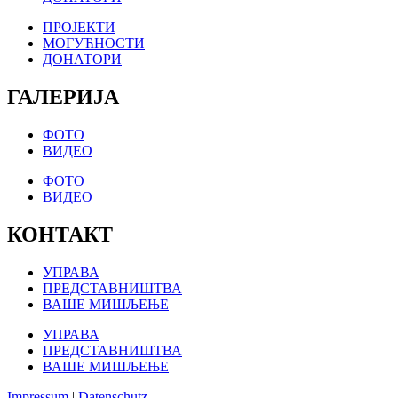
ПРОЈЕКТИ
МОГУЋНОСТИ
ДОНАТОРИ
ГАЛЕРИЈА
ФОТО
ВИДЕО
ФОТО
ВИДЕО
КОНТАКТ
УПРАВА
ПРЕДСТАВНИШТВА
ВАШЕ МИШЉЕЊЕ
УПРАВА
ПРЕДСТАВНИШТВА
ВАШЕ МИШЉЕЊЕ
Impressum
|
Datenschutz