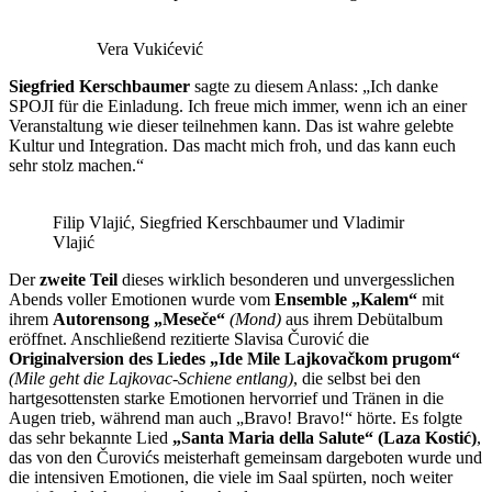
Vera Vukićević
Siegfried Kerschbaumer
sagte zu diesem Anlass: „Ich danke
SPOJI für die Einladung. Ich freue mich immer, wenn ich an einer
Veranstaltung wie dieser teilnehmen kann. Das ist wahre gelebte
Kultur und Integration. Das macht mich froh, und das kann euch
sehr stolz machen.“
Filip Vlajić, Siegfried Kerschbaumer und Vladimir
Vlajić
Der
zweite Teil
dieses wirklich besonderen und unvergesslichen
Abends voller Emotionen wurde vom
Ensemble „Kalem“
mit
ihrem
Autorensong „Meseče“
(Mond)
aus ihrem Debütalbum
eröffnet. Anschließend rezitierte Slavisa Čurović die
Originalversion des Liedes „Ide Mile Lajkovačkom prugom“
(Mile geht die Lajkovac-Schiene entlang)
, die selbst bei den
hartgesottensten starke Emotionen hervorrief und Tränen in die
Augen trieb, während man auch „Bravo! Bravo!“ hörte. Es folgte
das sehr bekannte Lied
„Santa Maria della Salute“ (Laza Kostić)
,
das von den Čurovićs meisterhaft gemeinsam dargeboten wurde und
die intensiven Emotionen, die viele im Saal spürten, noch weiter