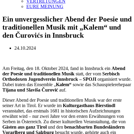
VERTRETUNGEN
EURE MEINUNG
Ein unvergesslicher Abend der Poesie und
traditionellen Musik mit „Kalem“ und
den Čurovićs in Innsbruck
24.10.2024
Am Freitag, den 18. Oktober 2024, fand in Innsbruck ein
Abend
der Poesie und traditionellen Musik
statt, der vom
Serbisch
Orthodoxen Jugendverein Innsbruck – SPOJI
organisiert wurde.
Dabei traten das Ensemble „
Kalem“
sowie das Schauspielerehepaar
Tijana und Slaviša Čurović
auf.
Dieser Abend der Poesie und traditionellen Musik war der erste
seiner Art in Tirol. Er wurde im
Kulturgasthaus Bierstindl
veranstaltet, das erstmals 1681 in historischen Aufzeichnungen
erwähnt wird – nur zwei Jahre vor den ersten Erwähnungen von
Serben in Österreich. Zu dieser kulturellen Veranstaltung, die von
Gästen aus ganz Tirol
und den
benachbarten Bundesländern
Vorarlberg und Salzburg
besucht wurde, gehörte auch ein