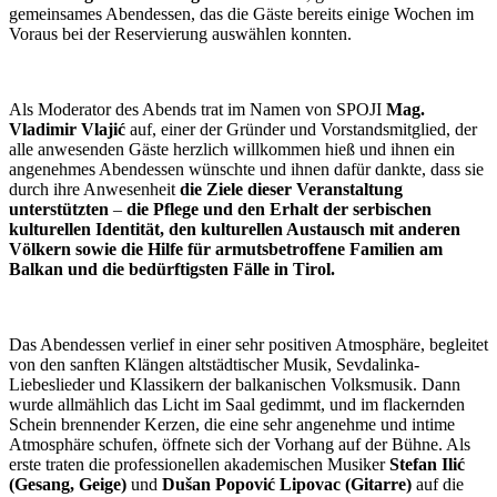
gemeinsames Abendessen, das die Gäste bereits einige Wochen im
Voraus bei der Reservierung auswählen konnten.
Als Moderator des Abends trat im Namen von SPOJI
Mag.
Vladimir Vlajić
auf, einer der Gründer und Vorstandsmitglied, der
alle anwesenden Gäste herzlich willkommen hieß und ihnen ein
angenehmes Abendessen wünschte und ihnen dafür dankte, dass sie
durch ihre Anwesenheit
die Ziele dieser Veranstaltung
unterstützten
–
die Pflege und den Erhalt der serbischen
kulturellen Identität, den kulturellen Austausch mit anderen
Völkern sowie die Hilfe für armutsbetroffene Familien am
Balkan und die bedürftigsten Fälle in Tirol.
Das Abendessen verlief in einer sehr positiven Atmosphäre, begleitet
von den sanften Klängen altstädtischer Musik, Sevdalinka-
Liebeslieder und Klassikern der balkanischen Volksmusik. Dann
wurde allmählich das Licht im Saal gedimmt, und im flackernden
Schein brennender Kerzen, die eine sehr angenehme und intime
Atmosphäre schufen, öffnete sich der Vorhang auf der Bühne. Als
erste traten die professionellen akademischen Musiker
Stefan Ilić
(Gesang, Geige)
und
Dušan Popović Lipovac (Gitarre)
auf die