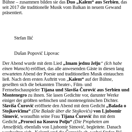
Bühne – zusammen bilden sie das
Duo „Kalem“ aus Serbien
, das
seit 2017 die traditionelle Musik vom Balkan in neuem Gewand
präsentiert.
Stefan Ilić
Dušan Popović Lipovac
Der Abend wurde mit dem Lied
„Imam jednu želju
“
(Ich habe
einen Wunsch
) eröffnet, das alle anwesenden Gäste in diesen lang
erwarteten Abend der Poesie und traditionellen Musik eintauchen
ließ. Nach dem ersten Auftritt von „
Kalem“
auf der Bühne,
gesellten sich die bekannten Theater-, Film- und
Fernsehschauspieler
Tijana und Slaviša Čurović aus Serbien und
Montenegro
zu ihnen. Sie lasen Gedichte vor, darunter Werke
einiger der größten serbischen und montenegrinischen Dichter.
Slaviša Čurović
eröffnete den Abend mit dem Gedicht
„Balada o
Stojkovićima“
(Die Balade über die Stojkovićs)
von Ljubomir
Simović
, woraufhin seine Frau
Tijana Čurović
ihn mit dem
Gedicht
„Proroci na Kosovu Polju“
(Die Propheten am
Amselfeld)
, ebenfalls von Ljubomir Simović, begleitete. Danach