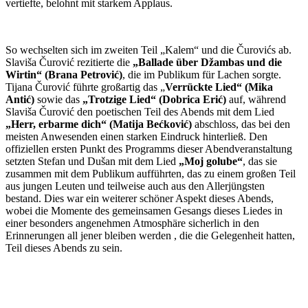
vertiefte, belohnt mit starkem Applaus.
So wechselten sich im zweiten Teil „Kalem“ und die Čurovićs ab.
Slaviša Čurović rezitierte die
„Ballade über Džambas und die
Wirtin“ (Brana Petrović)
, die im Publikum für Lachen sorgte.
Tijana Čurović führte großartig das „
Verrückte Lied“ (Mika
Antić)
sowie das
„Trotzige Lied“ (Dobrica Erić)
auf, während
Slaviša Čurović den poetischen Teil des Abends mit dem Lied
„Herr, erbarme dich“ (Matija Bećković)
abschloss, das bei den
meisten Anwesenden einen starken Eindruck hinterließ. Den
offiziellen ersten Punkt des Programms dieser Abendveranstaltung
setzten Stefan und Dušan mit dem Lied
„Moj golube“
, das sie
zusammen mit dem Publikum aufführten, das zu einem großen Teil
aus jungen Leuten und teilweise auch aus den Allerjüngsten
bestand. Dies war ein weiterer schöner Aspekt dieses Abends,
wobei die Momente des gemeinsamen Gesangs dieses Liedes in
einer besonders angenehmen Atmosphäre sicherlich in den
Erinnerungen all jener bleiben werden , die die Gelegenheit hatten,
Teil dieses Abends zu sein.