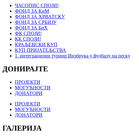
ЧАСОПИС СПОЈИ!
ФОНД ЗА КиМ
ФОНД ЗА ХРВАТСКУ
ФОНД ЗА СРБИЈУ
ФОНД ЗА БиХ
ФК СПОЈИ!
КК СПОЈИ!
КРАЉЕВСКИ КУП
КУП ПРИЈАТЕЉСТВА
1. интеграциони турнир Инзбрука у фудбалу на песку
ДОНИРАЈТЕ
ПРОЈЕКТИ
МОГУЋНОСТИ
ДОНАТОРИ
ПРОЈЕКТИ
МОГУЋНОСТИ
ДОНАТОРИ
ГАЛЕРИЈА