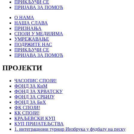
ПРИКЉУЧИ СЕ
ПРИЈАВА ЗА ПОМОЋ
О НАМА
НАША СЛАВА
ПРИЗНАЊА
СПОЈИ У МЕДИЈИМА
УМРЕЖАВАЊЕ
ПОДРЖИТЕ НАС
ПРИКЉУЧИ СЕ
ПРИЈАВА ЗА ПОМОЋ
ПРОЈЕКТИ
ЧАСОПИС СПОЈИ!
ФОНД ЗА КиМ
ФОНД ЗА ХРВАТСКУ
ФОНД ЗА СРБИЈУ
ФОНД ЗА БиХ
ФК СПОЈИ!
КК СПОЈИ!
КРАЉЕВСКИ КУП
КУП ПРИЈАТЕЉСТВА
1. интеграциони турнир Инзбрука у фудбалу на песку