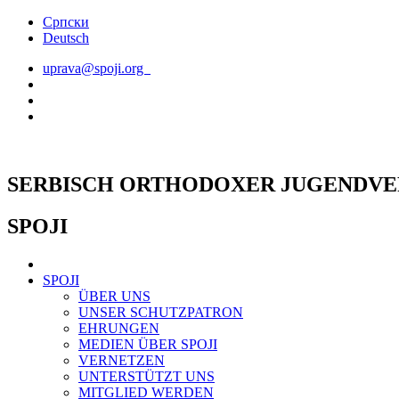
Skip
Српски
to
Deutsch
content
uprava@spoji.org
SERBISCH ORTHODOXER JUGENDVE
SPOJI
SPOJI
ÜBER UNS
UNSER SCHUTZPATRON
EHRUNGEN
MEDIEN ÜBER SPOJI
VERNETZEN
UNTERSTÜTZT UNS
MITGLIED WERDEN