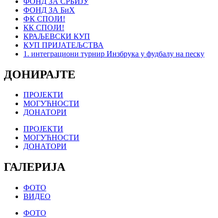
ФОНД ЗА СРБИЈУ
ФОНД ЗА БиХ
ФК СПОЈИ!
КК СПОЈИ!
КРАЉЕВСКИ КУП
КУП ПРИЈАТЕЉСТВА
1. интеграциони турнир Инзбрука у фудбалу на песку
ДОНИРАЈТЕ
ПРОЈЕКТИ
МОГУЋНОСТИ
ДОНАТОРИ
ПРОЈЕКТИ
МОГУЋНОСТИ
ДОНАТОРИ
ГАЛЕРИЈА
ФОТО
ВИДЕО
ФОТО