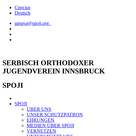
Skip
Српски
to
Deutsch
content
uprava@spoji.org
SERBISCH ORTHODOXER
JUGENDVEREIN INNSBRUCK
SPOJI
SPOJI
ÜBER UNS
UNSER SCHUTZPATRON
EHRUNGEN
MEDIEN ÜBER SPOJI
VERNETZEN