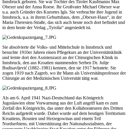
Innsbruck geboren. Sie war Tochter des Tiroler Kaufmanns Max
Obexer und der Anna Roese. Ihr Großvater Michael Obexer war
u.a. auch Gründer des Kurortes Igls. Sie verbrachte ihre Jugend in
Innsbruck, u.a. in ihrem Geburtshaus, dem „Obexer-Haus“, in der
Maria-Theresien-Straße, das sich auch heute noch dort befindet und
in dem heute der Verlag „Tyrolia“ angesiedelt ist.
Sie absolvierte die Volks- und Mittelschule in Innsbruck und
besuchte 1910er Jahren einen Pflegekurs an der Universitätsklinik
und lernte dort den Assistenzarzt an der Chirurgischen Klinik in
Innsbruck, den aus Kroatien stammenden Serben Dr. Julije
Budisavljević (1882–1981) kennen, den sie 1917 heiratete. Sie
zogen 1919 nach Zagreb, wo ihr Mann als Universitätsprofessor der
Chirurgie an der Medizinischen Universität tätig war.
Als am 6. April 1941 Nazi-Deutschland das Königreich
Jugoslawien ohne Vorwarnung aus der Luft angriff kam es zum
Zerfall des Königreichs, das unter den Kollaborateuren des Dritten
Reichs aufgeteilt wurde. Dabei wurde auf dem heutigen Territorium
Kroatiens, Bosnien und Herzegowinas und einem Teil
Nordserbiens, mit Unterstützung der Nationalsozialisten, der
sogenannte Unabhängige Staat Kroatien unter der Führung des