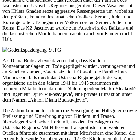
faschistischen Ustascha-Regimes ausgerufen. Dieser Vasallenstaat
von Hitlers Gnaden setzte aggressive Rassengesetze um, wobei zu
den größten „Feinden des kroatischen Volkes“ Serben, Juden und
Roma gehörten. Es begann der Völkermord an Serben, Juden und
Roma. Das KZ Jasenovac wurde zum Auschwitz des Balkans und
die faschistischen Mörderbanden machten auch vor Kindern nicht
Halt.
Als Diana Budisavljević davon erfuhr, dass Kinder in
Konzentrationslagern zu Tode geprügelt wurden, verhungerten und
an Seuchen starben, zögerte sie nicht. Obwohl die Familie ihres
Mannes ebenfalls durch das Ustascha-Regime gefährdet war,
organisierte sie in den Jahren 1941 bis 1945 zusammen mit
mehreren Mitarbeitern, darunter Diplomingenieur Marko Vidaković
und Ingenieur Djuro Vukosavljević, eine private Hilfsaktion unter
dem Namen „Aktion Diana Budisavljević“.
Die Aktion kümmerte sich um die Versorgung mit Hilfsgütern sowie
Freilassung und Unterbringung von Kindern und Frauen,
überwiegend serbischer Herkunft, aus den Todeslagern des
Ustascha-Regimes. Mit Hilfe von Transportlisten und weiteren
Quellen führte sie zusammen mit ihren Mitarbeitern eine Kartei, die
gegen Kriegsende Angaben von ca. 12.000 Kindern enthielt. Zum