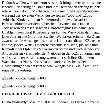
Dadurch wollen wir auch zum Ausdruck bringen wie sehr uns eine
lebende Erinnerung an Diana und ihre HelferInnen wichtig ist, wie
sehr wir sie lieben und schätzen, da sie mit ihren UnterstützerInnen
während des Zweiten Weltkriegs zwischen 7.500 und 12.000
serbische Kinder vor dem Völkermord und zwei kroatische
Partisanenkinder vor dem politischen Revanchismus in den
Todeslagern des faschistischen Ustascharegimes im damaligen
Unabhängigen Staat Kroatien retten konnte. Wir wollen damit auch
jedes Jahr an alle Opfer des Zweiten Weltkriegs erinnern, da Diana
zwar tausende vorwiegend serbische Kinder aus diesen KZs retten
konnte, jedoch weitaus mehrere tausende serbische, jüdische und
Roma-Kinder Opfer des Völkermords waren und auch Kinder von
Antifaschisten verschiedenster Nationen in den KZs umkamen nur
weil sie anderer Abstammung waren oder sich ihre Eltern dem
Wahnsinn der Nazis, Ustascha und anderer faschistischer
Gruppierungen wiedersetzt haben.“ – sagte Mag. Vlajić am Ende
seines Kurzvortrags.
DIANA
BUDISAVLJEVI
Ć, GEB. OBEXER
Diana Budisavljević wurde 1891 als Frieda Olga Diana Obexer in