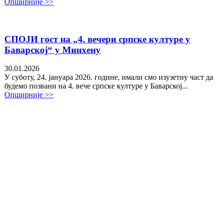
Опширније >>
СПОЈИ гост на „4. вечери српске културе у
Баварској“ у Минхену
30.01.2026
У суботу, 24. јануара 2026. године, имали смо изузетну част да
будемо позвани на 4. вече српске културе у Баварској...
Опширније >>