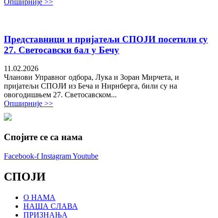
Опширније >>
Представници и пријатељи СПОЈИ посетили су
27. Светосавски бал у Бечу
11.02.2026
Чланови Управног одбора, Лука и Зоран Мирчета, и
пријатељи СПОЈИ из Беча и Нирнберга, били су на
овогодишњем 27. Светосавском...
Опширније >>
Спојите се са нама
Facebook-f
Instagram
Youtube
СПОЈИ
О НАМА
НАША СЛАВА
ПРИЗНАЊА