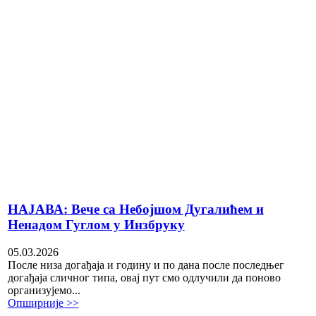
НАЈАВА: Вече са Небојшом Дугалићем и
Ненадом Гуглом у Инзбруку
05.03.2026
После низа догађаја и годину и по дана после последњег
догађаја сличног типа, овај пут смо одлучили да поново
организујемо...
Опширније >>