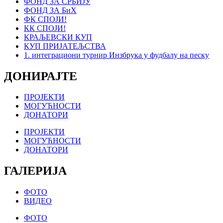
ФОНД ЗА СРБИЈУ
ФОНД ЗА БиХ
ФК СПОЈИ!
КК СПОЈИ!
КРАЉЕВСКИ КУП
КУП ПРИЈАТЕЉСТВА
1. интеграциони турнир Инзбрука у фудбалу на песку
ДОНИРАЈТЕ
ПРОЈЕКТИ
МОГУЋНОСТИ
ДОНАТОРИ
ПРОЈЕКТИ
МОГУЋНОСТИ
ДОНАТОРИ
ГАЛЕРИЈА
ФОТО
ВИДЕО
ФОТО