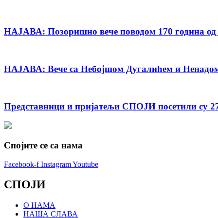
НАЈАВА: Позоришно вече поводом 170 година од
НАЈАВА: Вече са Небојшом Дугалићем и Ненадом
Представници и пријатељи СПОЈИ посетили су 27
Спојите се са нама
Facebook-f
Instagram
Youtube
СПОЈИ
О НАМА
НАША СЛАВА