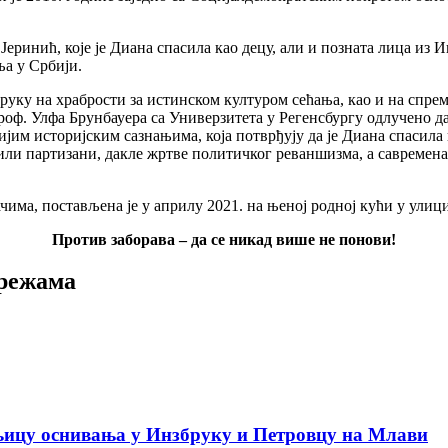
еринић, које је Диана спасила као децу, али и позната лица из И
ња у Србији.
ку на храбрости за истинском културом сећања, као и на спремно
у проф. Улфа Брунбауера са Универзитета у Регенсбургу одлучено 
јим историјским сазнањима, која потврђују да је Диана спасила 
 били партизани, дакле жртве политичког реваншизма, а савремен
а, постављена је у априлу 2021. на њеној родној кући у улици
Против заборава – да се никад више не понови!
мрежама
њицу оснивања у Инзбруку и Петровцу на Млави