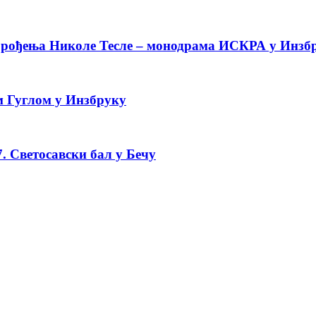
 рођења Николе Тесле – монодрама ИСКРА у Инзб
 Гуглом у Инзбруку
. Светосавски бал у Бечу