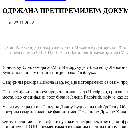
ОДРЖАНА ПРЕТПРЕМИЈЕРА ДОКУМ
22.11.2022
Отац Александар инзбрушки, отац Михаил куфштајнски, Фили
председника СПОЈИ), Тамара Даниловић-Баумгартнер (Маут
У недељу, 6. новембра 2022, у Инзбруку је у биоскопу Леокин
Будисављевић” у организацији града Инзбрука.
Овај филм режира Никола Нађ, која је истовремено са овим прој
На премијери је, поред представника града Инзбрука, српског 
места, као специјални гост била и Јелена Радојчић, коју је ка
У филму се ради о сећању на Диану Будисављевић (рођену Обекс
логорима смрти тадашње фашистичке Независне Државе Хрват
Филм представља и својеврсну сажету ретроспективу о јавној ра
допринео СПОЈИ аргументима заснованим на чињеницама, који 