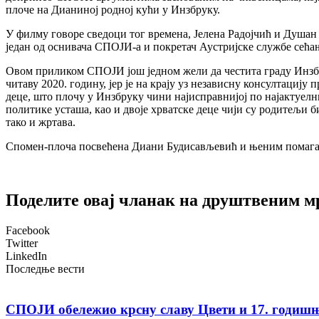
плоче на Дианиној родној кући у Инзбруку.
У филму говоре сведоци тог времена, Јелена Радојчић и Душан Ј
један од оснивача СПОЈИ-а и покретач Аустријске службе сећа
Овом приликом СПОЈИ још једном жели да честита граду Инзбру
читаву 2020. годину, јер је на крају уз независну консултациј
деце, што плочу у Инзбруку чини најисправнијој по најактуелни
политике усташа, као и двоје хрватске деце чији су родитељи
тако и жртава.
Спомен-плоча посвећена Диани Будисављевић и њеним помагачим
Поделите овај чланак на друштвеним 
Facebook
Twitter
LinkedIn
Последње вести
СПОЈИ обележио крсну славу Цвети и 17. годиш