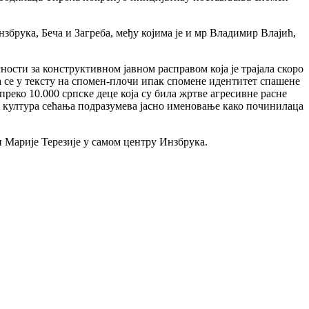
нзбрука, Беча и Загреба, међу којима је и мр Владимир Влајић,
сти за конструктивном јавном расправом која је трајала скоро
да се у тексту на спомен-плочи ипак спомене идентитет спашене
преко 10.000 српске деце која су била жртве агресивне расне
а култура сећања подразумева јасно именовање како починилаца
 Марије Терезије у самом центру Инзбрука.