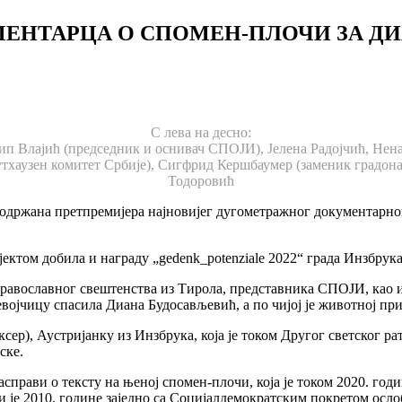
ЕНТАРЦА О СПОМЕН-ПЛОЧИ ЗА ДИ
С лева на десно:
п Влајић (председник и оснивач СПОЈИ), Јелена Радојчић, Нен
хаузен комитет Србије), Сигфрид Кершбаумер (заменик градона
Тодоровић
о одржана претпремијера најновијег дугометражног документарн
ектом добила и награду „gedenk_potenziale 2022“ града Инзбрука
православног свештенства из Тирола, представника СПОЈИ, као и
о девојчицу спасила Диана Будосављевић, а по чијој је животној 
ер), Аустријанку из Инзбрука, која је током Другог светског ра
ске.
справи о тексту на њеној спомен-плочи, која је током 2020. год
је 2010. године заједно са Социјалдемократским покретом осл