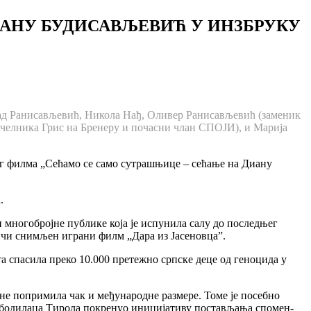
АНУ БУДИСАВЉЕВИЋ У ИНЗБРУКУ
ад Ранисављевић, Никола Нађ, Оливер Ранисављевић (заменик
челника Грис на Бренеру и почасни члан СПОЈИ), и Марија
ог филма „Сећамо се само сутрашњице – сећање на Диану
.
 многобројне публике која је испунила салу до последњег
причи снимљен играни филм „Дара из Јасеновца”.
та спасила преко 10.000 претежно српске деце од геноцида у
ине попримила чак и међународне размере. Томе је посебно
ободилаца Тирола покренуо иницијативу постављања спомен-