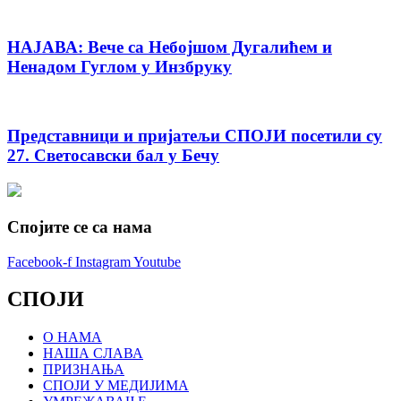
НАЈАВА: Вече са Небојшом Дугалићем и
Ненадом Гуглом у Инзбруку
Представници и пријатељи СПОЈИ посетили су
27. Светосавски бал у Бечу
Спојите се са нама
Facebook-f
Instagram
Youtube
СПОЈИ
О НАМА
НАША СЛАВА
ПРИЗНАЊА
СПОЈИ У МЕДИЈИМА