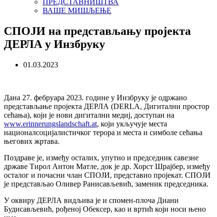
ПРЕДСТАВНИШТВА
ВАШЕ МИШЉЕЊЕ
СПОЈИ на представљању пројекта
ДЕРЛА у Инзбруку
01.03.2023
Дана 27. фебруара 2023. године у Инзбруку је одржано
представљање пројекта ДЕРЛА (DERLA, Дигитални простор
сећања), који је нови дигитални медиј, доступан на
www.erinnerungslandschaft.at
, који укључује места
националсоцијалистичког терора и места и симболе сећања
његових жртава.
Поздраве је, између осталих, упутио и председник савезне
државе Тирол Антон Матле, док је др. Хорст Шрајбер, између
осталог и почасни члан СПОЈИ, представио пројекат. СПОЈИ
је представљао Оливер Ранисављевић, заменик председника.
У оквиру ДЕРЛА видљива је и спомен-плоча Диани
Будисављевић, рођеној Обексер, као и вртић који носи њено