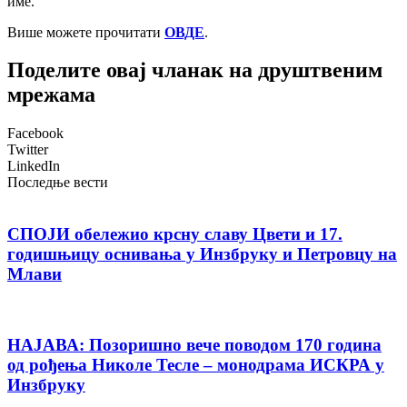
име.
Више можете прочитати
ОВДЕ
.
Поделите овај чланак на друштвеним
мрежама
Facebook
Twitter
LinkedIn
Последње вести
СПОЈИ обележио крсну славу Цвети и 17.
годишњицу оснивања у Инзбруку и Петровцу на
Млави
НАЈАВА: Позоришно вече поводом 170 година
од рођења Николе Тесле – монодрама ИСКРА у
Инзбруку