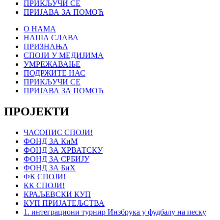
ПРИКЉУЧИ СЕ
ПРИЈАВА ЗА ПОМОЋ
О НАМА
НАША СЛАВА
ПРИЗНАЊА
СПОЈИ У МЕДИЈИМА
УМРЕЖАВАЊЕ
ПОДРЖИТЕ НАС
ПРИКЉУЧИ СЕ
ПРИЈАВА ЗА ПОМОЋ
ПРОЈЕКТИ
ЧАСОПИС СПОЈИ!
ФОНД ЗА КиМ
ФОНД ЗА ХРВАТСКУ
ФОНД ЗА СРБИЈУ
ФОНД ЗА БиХ
ФК СПОЈИ!
КК СПОЈИ!
КРАЉЕВСКИ КУП
КУП ПРИЈАТЕЉСТВА
1. интеграциони турнир Инзбрука у фудбалу на песку