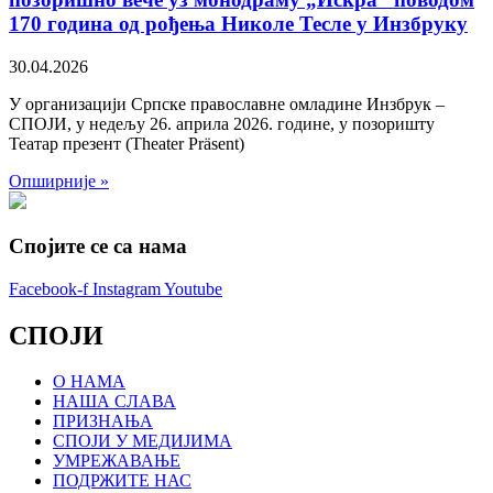
170 година од рођења Николе Тесле у Инзбруку
30.04.2026
У организацији Српске православне омладине Инзбрук –
СПОЈИ, у недељу 26. априла 2026. године, у позоришту
Театар презент (Theater Präsent)
Опширније »
Спојите се са нама
Facebook-f
Instagram
Youtube
СПОЈИ
О НАМА
НАША СЛАВА
ПРИЗНАЊА
СПОЈИ У МЕДИЈИМА
УМРЕЖАВАЊЕ
ПОДРЖИТЕ НАС