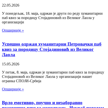
22.05.2026
У понедељак, 18. маја, одржан је други по реду хуманитарни
паб квиз за породицу Стојадиновић из Великог Лаола у
организацији
Опширније »
Успешно одржан хуманитарни Петровачки паб
квиз за породицу Стојадиновић из Великог
Лаола
15.05.2026
У петак, 8. маја, одржан је хуманитарни паб квиз за породицу
Стојадиновић из Великог Лаола у организацији нашег
огранка СПОЈИ-Србија
Опширније »
Врло емотивно, поучно и незаборавно
позоришно вече уз монодраму „Искра“ поводом