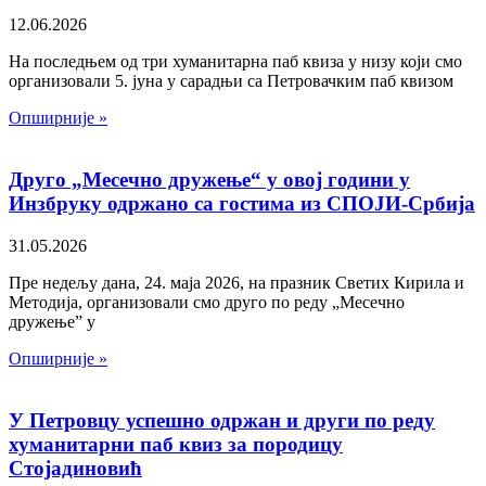
12.06.2026
На последњем од три хуманитарна паб квиза у низу који смо
организовали 5. јуна у сарадњи са Петровачким паб квизом
Опширније »
Друго „Месечно дружење“ у овој години у
Инзбруку одржано са гостима из СПОЈИ-Србија
31.05.2026
Пре недељу дана, 24. маја 2026, на празник Светих Кирила и
Методија, организовали смо друго по реду „Месечно
дружење” у
Опширније »
У Петровцу успешно одржан и други по реду
хуманитарни паб квиз за породицу
Стојадиновић