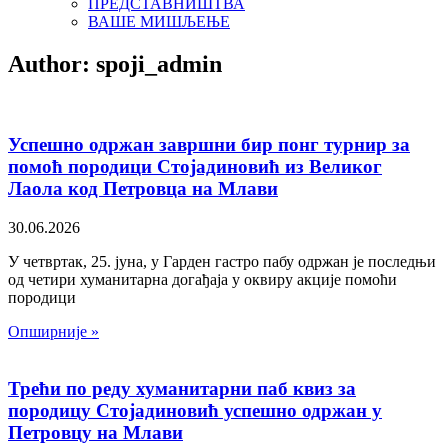
ПРЕДСТАВНИШТВА
ВАШЕ МИШЉЕЊЕ
Author:
spoji_admin
Успешно одржан завршни бир понг турнир за
помоћ породици Стојадиновић из Великог
Лаола код Петровца на Млави
30.06.2026
У четвртак, 25. јуна, у Гарден гастро пабу одржан је последњи
од четири хуманитарна догађаја у оквиру акције помоћи
породици
Опширније »
Трећи по реду хуманитарни паб квиз за
породицу Стојадиновић успешно одржан у
Петровцу на Млави