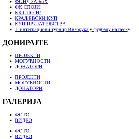
ФОНД ЗА БиХ
ФК СПОЈИ!
КК СПОЈИ!
КРАЉЕВСКИ КУП
КУП ПРИЈАТЕЉСТВА
1. интеграциони турнир Инзбрука у фудбалу на песку
ДОНИРАЈТЕ
ПРОЈЕКТИ
МОГУЋНОСТИ
ДОНАТОРИ
ПРОЈЕКТИ
МОГУЋНОСТИ
ДОНАТОРИ
ГАЛЕРИЈА
ФОТО
ВИДЕО
ФОТО
ВИДЕО