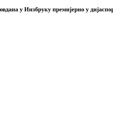
вдана у Инзбруку премијерно у дијаспори