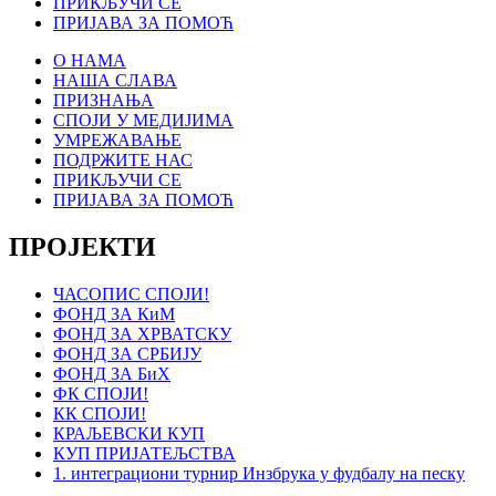
ПРИКЉУЧИ СЕ
ПРИЈАВА ЗА ПОМОЋ
О НАМА
НАША СЛАВА
ПРИЗНАЊА
СПОЈИ У МЕДИЈИМА
УМРЕЖАВАЊЕ
ПОДРЖИТЕ НАС
ПРИКЉУЧИ СЕ
ПРИЈАВА ЗА ПОМОЋ
ПРОЈЕКТИ
ЧАСОПИС СПОЈИ!
ФОНД ЗА КиМ
ФОНД ЗА ХРВАТСКУ
ФОНД ЗА СРБИЈУ
ФОНД ЗА БиХ
ФК СПОЈИ!
КК СПОЈИ!
КРАЉЕВСКИ КУП
КУП ПРИЈАТЕЉСТВА
1. интеграциони турнир Инзбрука у фудбалу на песку