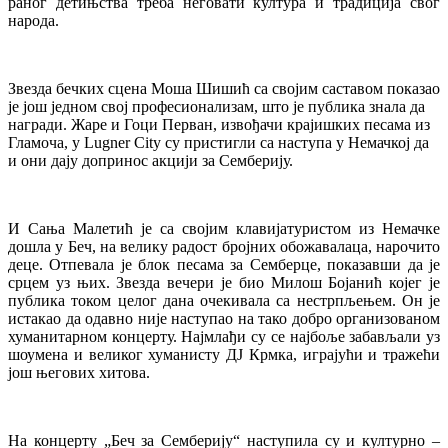
раног детињства треба неговати култура и традиција свог
народа.
Звезда бечких сцена Моша Шишић са својим саставом показао
је још једном свој професионализам, што је публика знала да
награди. Жаре и Гоци Перван, извођачи крајишких песама из
Гламоча, у Lugner City су пристигли са наступа у Немачкој да
и они дају допринос акцији за Семберију.
И Сања Малетић је са својим клавијатуристом из Немачке
дошла у Беч, на велику радост бројних обожавалаца, нарочито
деце. Отпевала је блок песама за Семберце, показавши да је
срцем уз њих. Звезда вечери је био Милош Бојанић којег је
публика током целог дана очекивала са нестрпљењем. Он је
истакао да одавно није наступао на тако добро организованом
хуманитарном концерту. Најмлађи су се најбоље забављали уз
шоумена и великог хуманисту ДЈ Крмка, играјући и тражећи
још његових хитова.
На концерту „Беч за Семберију“ наступила су и културно –