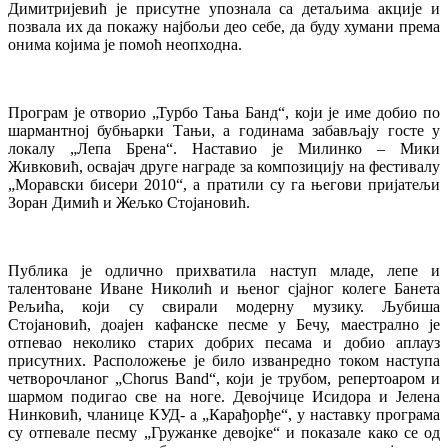
Димитријевић је присутне упознала са детаљима акције и
позвала их да покажу најбољи део себе, да буду хумани према
онима којима је помоћ неопходна.
Програм је отворио „Турбо Тања Банд“, који је име добио по
шармантној бубњарки Тањи, а годинама забављају госте у
локалу „Лепа Брена“. Наставио је Милинко – Мики
Живковић, освајач друге награде за композицију на фестивалу
„Моравски бисери 2010“, а пратили су га његови пријатељи
Зоран Димић и Жељко Стојановић.
Публика је одлично прихватила наступ младе, лепе и
талентоване Иване Николић и њеног сјајног колеге Банета
Рељића, који су свирали модерну музику. Љубиша
Стојановић, доајен кафанске песме у Бечу, маестрално је
отпевао неколико старих добрих песама и добио аплауз
присутних. Расположење је било изванредно током наступа
четворочланог „Chorus Band“, који је трубом, репертоаром и
шармом подигао све на ноге. Девојчице Исидора и Јелена
Нинковић, чланице КУД- а „Карађорђе“, у наставку програма
су отпевале песму „Гружанке девојке“ и показале како се од