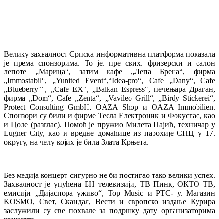
Велику захвалност Српска информативна платформа показала
је према спонзорима. То је, пре свих, фризерски и салон
лепоте „Марица“, затим кафе „Лепа Брена“, фирма
„Immostabil“, „Yunited Event“,“Idea-pro“, Cafe „Dany“, Cafe
„Blueberry““, „Cafe EX“, „Balkan Espress“, печењара Драган,
фирма „Dom“, Cafe „Zenta“, „Vavileo Grill“, „Birdy Stickerei“,
Protect Consulting GmbH, OAZA Shop и OAZA Immobilien.
Спонзори су били и фирме Тесла Електроник и Фокусгас, као
и Цоле (разглас). Помоћ је пружио Милета Пајић, техничар у
Lugner City, као и вредне домаћице из парохије СПЦ у 17.
округу, на челу којих је била Злата Крњета.
Без медија концерт сигурно не би постигао тако велики успех.
Захвалност је упућена БН телевизији, ТВ Пинк, ОКТО ТВ,
емисији „Дијаспора уживо“, Top Music и РТС- у. Магазин
KOSMO, Свет, Скандал, Вести и европско издање Курира
заслужили су све похвале за подршку дату организаторима