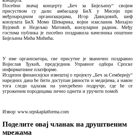
концерта.
Посебни значај концерту „Беч за Бијељину“ својим
присуством су дали: амбасадор БиХ у Мисији при
међународним организацијама, Игор Давидовић, шеф
конзулата БиХ Момо Шеварика, војни изасланик Михајло
Вујовић и Недељко Матовић, конзуларни радник. Међу
гостима публика је посебно поздравила начелника општине
Бијељина Мића Мићића.
У име организатора, све присутне је званично поздравио
Војислав Ђукић, предсједник Управног одбора Српске
информативне платформе.
Исцрпни финансијски извештај о пројекту „Беч за Семберију“
наредних дана ће бити доступан јавности и медијима, а након
тога следи одлазак на унесрећено подручје, где ће се
угроженим породицама лично однети и уручити помоћ
Извор: www.srpskaplatforma.com
Поделите овај чланак на друштвеним
мрежама