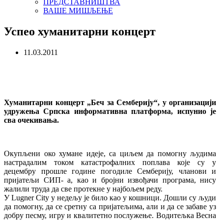
ПРЕДСТАВНИШТВА
ВАШЕ МИШЉЕЊЕ
Успео хуманитарни концерт
11.03.2011
Хуманитарни концерт „Беч за Семберију“, у организацији
удружења Српска информативна платформа, испунио је
сва очекивања.
Окупљени око хумане идеје, са циљем да помогну људима
настрадалим током катастрофалних поплава које су у
децембру прошле године погодиле Семберију, чланови и
пријатељи СИП- а, као и бројни извођачи програма, нису
жалили труда да све протекне у најбољем реду.
У Lugner City у недељу је било као у кошници. Дошли су људи
да помогну, да се сретну са пријатељима, али и да се забаве уз
добру песму, игру и квалитетно послужење. Водитељка Весна