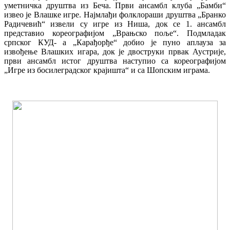
уметничка друштва из Беча. Први ансамбл клуба „Бамби“
извео је Влашке игре. Најмлађи фолклораши друштва „Бранко
Радичевић“ извели су игре из Ниша, док се 1. ансамбл
представио кореографијом „Врањско поље“. Подмладак
српског КУД- а „Карађорђе“ добио је пуно аплауза за
извођење Влашких игара, док је двоструки првак Аустрије,
први ансамбл истог друштва наступио са кореографијом
„Игре из босилеградског крајишта“ и са Шопским играма.