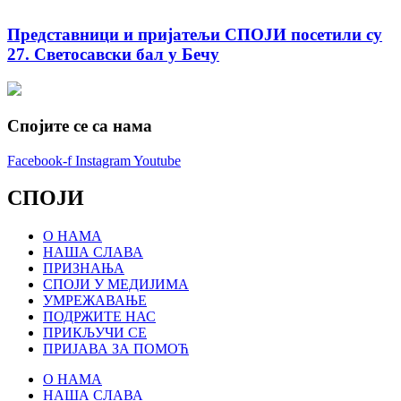
Представници и пријатељи СПОЈИ посетили су
27. Светосавски бал у Бечу
Спојите се са нама
Facebook-f
Instagram
Youtube
СПОЈИ
О НАМА
НАША СЛАВА
ПРИЗНАЊА
СПОЈИ У МЕДИЈИМА
УМРЕЖАВАЊЕ
ПОДРЖИТЕ НАС
ПРИКЉУЧИ СЕ
ПРИЈАВА ЗА ПОМОЋ
О НАМА
НАША СЛАВА