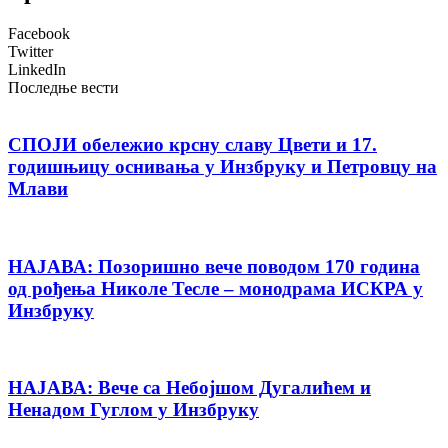
Facebook
Twitter
LinkedIn
Последње вести
СПОЈИ обележио крсну славу Цвети и 17.
годишњицу оснивања у Инзбруку и Петровцу на
Млави
НАЈАВА: Позоришно вече поводом 170 година
од рођења Николе Тесле – монодрама ИСКРА у
Инзбруку
НАЈАВА: Вече са Небојшом Дугалићем и
Ненадом Гуглом у Инзбруку