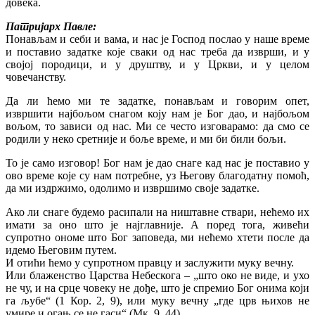
довека.
Патријарх Павле:
Понављам и себи и вама, и нас је Господ послао у наше време
и поставио задатке које сваки од нас треба да изврши, и у
својој породици, и у друштву, и у Цркви, и у целом
човечанству.
Да ли ћемо ми те задатке, понављам и говорим опет,
извршити најбољом снагом коју нам је Бог дао, и најбољом
вољом, то зависи од нас. Ми се често изговарамо: да смо се
родили у неко сретније и боље време, и ми би били бољи.
То је само изговор! Бог нам је дао снаге кад нас је поставио у
ово време које су нам потребне, уз Његову благодатну помоћ,
да ми издржимо, одолимо и извршимо своје задатке.
Ако ли снаге будемо расипали на ништавне ствари, нећемо их
имати за оно што је најглавније. А поред тога, живећи
супротно ономе што Бог заповеда, ми нећемо хтети после да
идемо Његовим путем.
И отићи ћемо у супротном правцу и заслужити муку вечну.
Или блаженство Царства Небескога – „што око не виде, и ухо
не чу, и на срце човеку не дође, што је спремио Бог онима који
га љубе“ (1 Кор. 2, 9), или муку вечну „где црв њихов не
умире и огањ се не гаси“ (Мк. 9, 44).