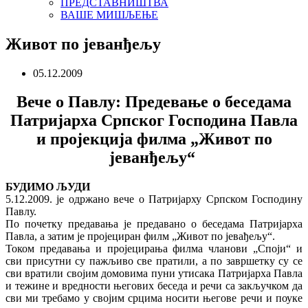
ПРЕДСТАВНИШТВА
ВАШЕ МИШЉЕЊЕ
Живот по јеванђељу
05.12.2009
Вече о Павлу: Предевање о беседама
Патријарха Српског Господина Павла
и пројекција филма „Живот по
јеванђељу“
БУДИМО ЉУДИ
5.12.2009. је одржано вече о Патријарху Српском Господину
Павлу.
По почетку предавања је предавано о беседама Патријарха
Павла, а затим је пројециран филм „Живот по јевађељу“.
Током предавања и пројецирања филма чланови „Споји“ и
сви присутни су пажљиво све пратили, а по завршетку су се
сви вратили својим домовима пуни утисака Патријарха Павла
и тежине и вредности његових беседа и речи са закључком да
сви ми требамо у својим срцима носити његове речи и поуке