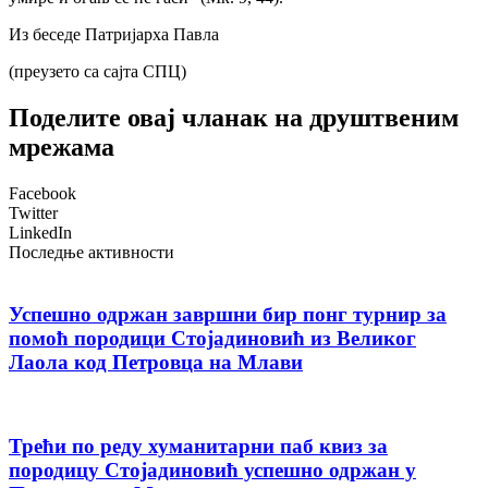
Из беседе Патријарха Павла
(преузето са сајта СПЦ)
Поделите овај чланак на друштвеним
мрежама
Facebook
Twitter
LinkedIn
Последње активности
Успешно одржан завршни бир понг турнир за
помоћ породици Стојадиновић из Великог
Лаола код Петровца на Млави
Трећи по реду хуманитарни паб квиз за
породицу Стојадиновић успешно одржан у