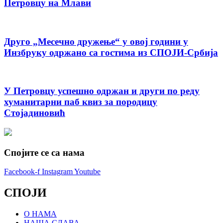
Петровцу на Млави
Друго „Месечно дружење“ у овој години у
Инзбруку одржано са гостима из СПОЈИ-Србија
У Петровцу успешно одржан и други по реду
хуманитарни паб квиз за породицу
Стојадиновић
Спојите се са нама
Facebook-f
Instagram
Youtube
СПОЈИ
О НАМА
НАША СЛАВА