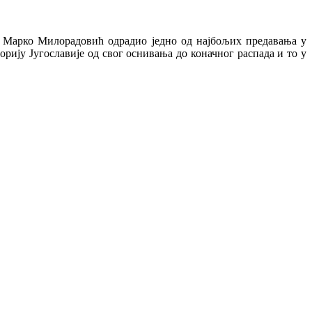
је Марко Милорадовић одрадио једно од најбољих предавања у
рију Југославије од свог оснивања до коначног распада и то у