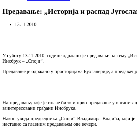
Предавање: „Историја и распад Југосла
13.11.2010
У суботу 13.11.2010. године одржано је предавање на тему „Ис
Инсбрук – „Споји“.
Предавање је одржано у просторијама Бухгалерије, а предавач
На предавању које је иначе било и прво предавање у организа
заинтересовани грађани Инсбрука.
Након увода председника „Споји“ Владимира Влајића, који је
наставио са главним предавањем ове вечери.