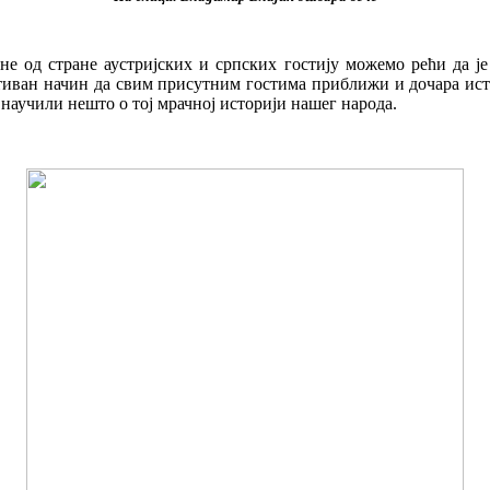
вне од стране аустријских и српских гостију можемо рећи да 
ктиван начин да свим присутним гостима приближи и дочара исто
и научили нешто о тој мрачној историји нашег народа.