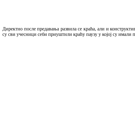
Директно после предавања развила се краћа, али и конструкти
су сви учесници себи приуштили краћу паузу у којој су имали