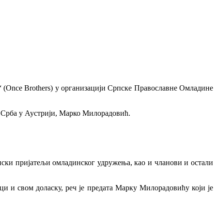
а“ (Once Brothers) у организацији Српске Православне Омладине
х Срба у Аустрији, Марко Милорадовић.
рпски пријатељи омладинског удружења, као и чланови и остали
и и свом доласку, реч је предата Марку Милорадовићу који је