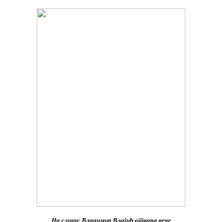
На слици: Владимир Влајић отвара вече