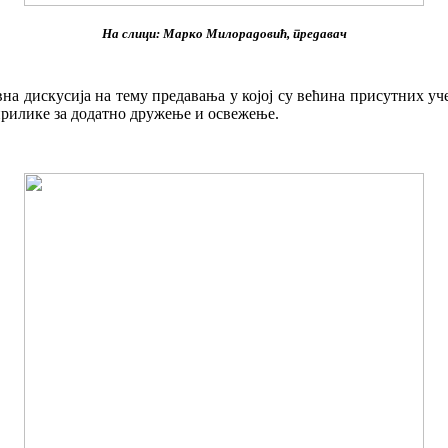
На слици: Марко Милорадовић, предавач
вна дискусија на тему предавања у којој су већина присутних уч
 прилике за додатно дружење и освежење.