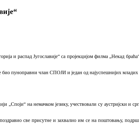
вије“
торија и распад Југославије“ са пројекцијом филма „Некад браћ
 је био пуноправни члан СПОЈИ и један од најуспешнијих млади
цији „Споји“ на немачком језику, учествовали су аустријски и с
 поздравио све присутне и захвалио им се на поштовању, подршц