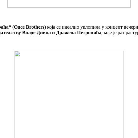
аћа“ (Once Brothers)
која се идеално уклопила у концепт вечери
јатељству Владе Дивца и Дражена Петровића
, које је рат раст