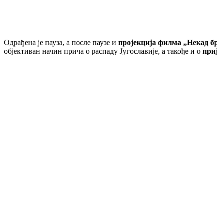
Одрађена је пауза, а после паузе и
пројекција филма „Некад бр
објективан начин прича о распаду Југославије, а такође и о
при