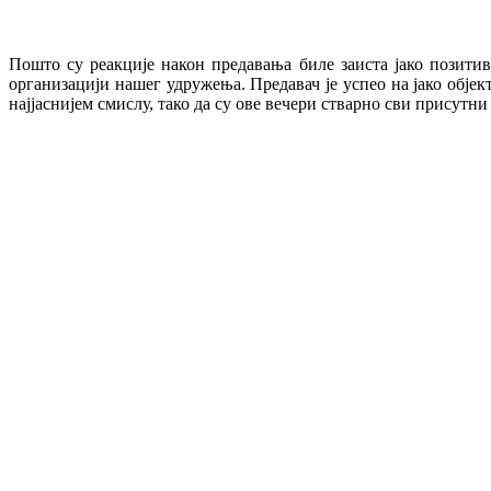
Пошто су реакције након предавања биле заиста јако позити
организацији нашег удружења. Предавач је успео на јако обје
најјаснијем смислу, тако да су ове вечери стварно сви присутн