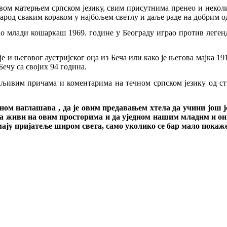
 свом матерњем српском језику, свим присутнима пренео и некол
народ сваким кораком у најбољем светлу и даље раде на добрим о
као млади кошаркаш 1969. године у Београду играо против легенд
ије и његовог аустријског оца из Беча или како је његова мајка 1
Бечу са својих 94 година.
љивим причама и коментарима на течном српском језику од ст
м наглашава , да је овим предавањем хтела да учини још ј
ма живи на овим просторима и да уједном нашим младим и он
мају пријатеље широм света, само уколико се бар мало покаж