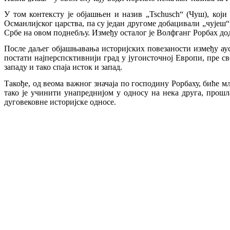
У том контексту је објашњен и назив „Tschusch“ (Чуш), који
Османлијског царства, па су један другоме добацивали „чујеш“,
Србе на овом поднебљу. Између осталог је Волфганг Рорбах дода
После даљег објашњавања историјских повезаности између ауст
постати најперспсктивнији град у југоисточној Европи, пре с
западу и тако спаја исток и запад.
Такође, од веома важног значаја по господину Рорбаху, биће м
тако је учинити унапреднијом у односу на нека друга, прошл
дуговековне историјске односе.