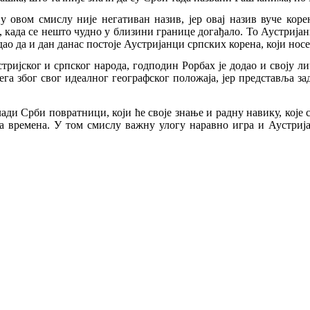
 у овом смислу није негативан назив, јер овај назив вуче ко
 када се нешто чудно у близини границе догађало. То Аустријанци
о да и дан данас постоје Аустријанци српских корена, који носе 
ријског и српског народа, годподин Рорбах је додао и своју ли
вега због свог идеалног географског положаја, јер представља з
лади Срби повратници, који ће своје знање и радну навику, које 
а времена. У том смислу важну улогу наравно игра и Аустрија, 