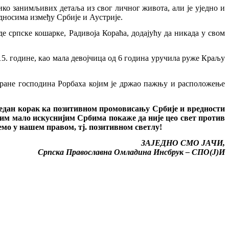
ико занимљивих детаља из свог личног живота, али је уједно и
дносима између Србије и Аустрије.
е српске кошарке, Радивоја Кораћа, додајућу да никада у свом
915. године, као мала девојчица од 6 година уручила руже Краљу
ране господина Рорбаха којим је држао пажњу и расположење
едан корак ка позитивном промовисању Србије и вредности
им мало искуснијим Србима покаже да није цео свет против
емо у нашем правом, тј. позитивном светлу!
ЗАЈЕДНО СМО ЈАЧИ,
Српска Православна Омладина Инсбрук – СПО(Ј)И