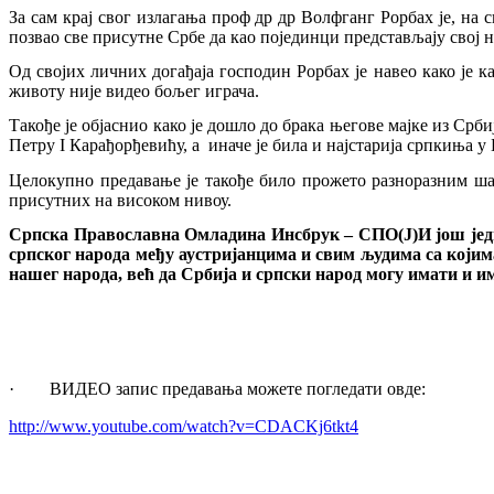
За сам крај свог излагања проф др др Волфганг Рорбах је, на
позвао све присутне Србе да као појединци представљају свој 
Од својих личних догађаја господин Рорбах је навео како је 
животу није видео бољег играча.
Такође је објаснио како је дошло до брака његове мајке из Срб
Петру I Карађорђевићу, а
иначе је била и најстарија српкиња у 
Целокупно предавање
је такође било прожето
разноразним ша
присутних на високом нивоу.
Српска Православна Омладина Инсбрук – СПО(Ј)И још једно
српског народа међу аустријанцима и свим људима са који
нашег народа, већ да Србија и српски народ могу имати и и
·
ВИДЕО запис предавања можете погледати овде:
http://www.youtube.com/watch?v=CDACKj6tkt4