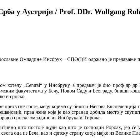
рба у Аустрији / Prof. DDr. Wolfgang Roh
равославне Омладине Инсбрук – СПО(Ј)И одржано је предавање п
м хотелу „Central“ у Инсбруку, а предавач је био проф др др 
мским факултетима у Бечу, Новом Саду и Београду, бивши кошар
ко и српско.
е присутне госте, међу којима су били и Његова Ексцеленција 
 Тешановић, прва жена која је као странац добила место у скупш
ар део српске омладине из Инсбрука и Тирола.
озитивно што постоје људи као што је господин Рорбах, јер се 
 свога оца из Беча, као и српску страну своје мајке из Велике Пл