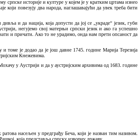
у српске историје и културе у којем је у кратким цртама изнео
аје
који повезују два народа, наглашавајући да увек треба бити
ивља и да нација, која допусти да јој се „украде“ језик, губи
стрији, негујемо свој матерњи српски језик и ако га успешно
знати и причати. Ако то не урадимо, онда нам прети опсаност да
и томе је додао да је још давне 1745. године Марија Терезија
стријским Кнежевима.
Мохачу у Аустрији и да у аустријским архивима од 1683. године
их ратова насељен у предграђу Беча, који је назван тим називом.
Рашкој, која представља српску изворну државу.