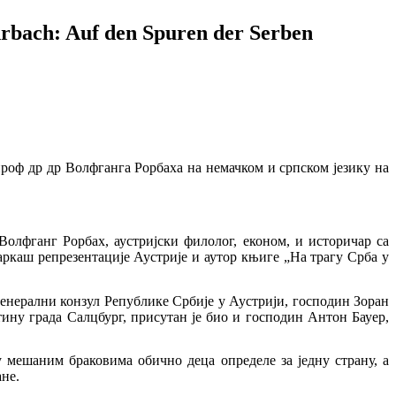
rbach: Auf den Spuren der Serben
роф др др Волфганга Рорбаха на немачком и српском језику на
Волфганг Рорбах, аустријски филолог, економ, и историчар са
каш репрезентације Аустрије и аутор књиге „На трагу Срба у
генерални конзул Републике Србије у Аустрији, господин Зоран
тину града Салцбург, присутан је био и господин Антон Бауер,
у мешаним браковима обично деца определе за једну страну, а
ане.