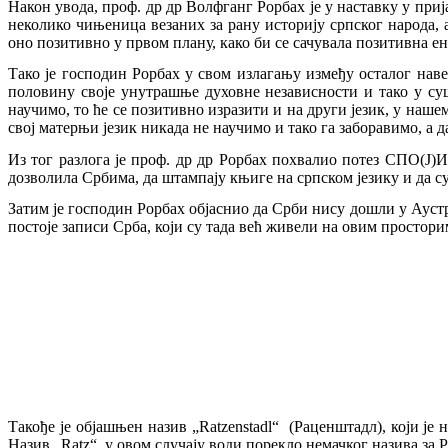
Након увода, проф. др др Волфганг Рорбах
је у наставку у при
неколико чињеница везаних за рану историју српског
народа, 
оно позитивно у првом плану, како би се сачувала позитивна е
Тако је господин Рорбах у свом излагању између осталог навео
половину своје унутрашње духовне независности и тако у суш
научимо, то ће се позитивно изразити и на други језик, у наше
свој матерњи језик никада не научимо и тако га заборавимо, а д
Из тог разлога је проф. др др Рорбах похвалио потез СПО(Ј)И
дозволила Србима, да штампају књиге на српском језику и да 
Затим је господин Рорбах објаснио да Срби нису дошли у Аустр
постоје записи Срба, који су тада већ живели на овим простори
Такође је објашњен назив „Ratzenstadl“
(Раценштадл), који је 
Назив „
Ratz
“
у овом случају води порекло немачког назива за 