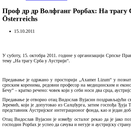
Проф др др Волфганг Рорбах: На трагу С
Österreichs
15.10.2011
У суботу, 15. октобра 2011. године у организацији Српске П
тему „На трагу Срба у Аустрији“.
Предавање је одржано у просторији „Axamer Lizum“ у познато
српским коренима, редовни професор на медицинским и еконо
Бечу“ – кратко речено: човек који у себи носи два срца, аустријс
Предавање је отворио отац Видослав Вујасин поздрављајући св
Јеремић, који је допутовао из Салцбурга, затим госпођа Ђуја
представник Аустријског интеграционог фонда, као и један доб
Отац Видослав Вујасин је између осталог рекао да је јако п
господин Рорбах је успео да сачува и негује и аустријску страну