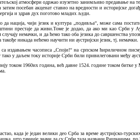
јатељској атмосфери одржао изузетно
занимљиво предавање на тем
а затим посебан акценат ставио на вредности и историјске догађ
нергија и здрав дух поготово младих људи.
 да нација, чији језик и култура „подивља“, може сама постати д
тини престаје да живи.Томе је додао, да ако ми као Срби у Ау
м случају немачки, и да ћемо тако оба језика до савршенства упо
а такође никада нећемо научити ни аустријски језик, тј. немачки.
 са издавањем часописа „Споји!“ на српском ћириличном писму 
су тако у даљем току историје Срби били привилеговани међу ау
ију током 1960их година, већ давне 1524. године током битке у 
ма.
настао, када је један велики део Срба за време аустријско-турск
Рашка, што тачније значи да су Срби тада названи Рашчанима, по 