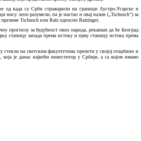
рене од када су Срби стражарили на граници Аустро-Угарске и
 нису лепо разумели, па је настао и овај назив („Tschusch“) за
презиме Tschusch или Ratz односно Ratzinger.
чну прогнозу за будућност ових народа, рекавши да ће Београд
адњу станицу запада према истоку и прву станицу истока према
су стекли на светским факултетима пренети у својој отаџбини и
која је данас највећи инвеститор у Србији, а са којом имамо