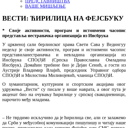
ПРЕДСТАВНИШТВА
ВАШЕ МИШЉЕЊЕ
ВЕСТИ: ЋИРИЛИЦА НА ФЕЈСБУКУ
* Своје активности, програм и истоимени часопис
представља нестраначка организација из Инсбрука
У црквеној сали берлинског храма Свети Сава у Ведингуу
недељу је своје активности, програм и истоимени часопис
представиланестраначка и невладина организација из
Инсбрука СПО(Ј)И (Српска Православна Омладина
Инсбрук). Домаћин трибине био је Дејан Сенић, а гости из
Аустрије Владимир Влајић, председник Управног одбора
СПО(Ј)И и Милостива Миливојевић, чланица СПО(Ј)И.
О хуманитарним, културним и спортским акцијама овог
удружења „Вести“ су писале у више наврата, а овог пута је
акценат био на очувању ћирилице у српској свакодневници,
нарочито међу младима.
– Не тврдимо искључиво да је ћирилица све, али се залажемо
да Срби у међусобној комуникацији пишупишу и читају наше
писмо, превасходно када користе Фејсбук или СМС поруке.