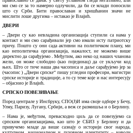
православно се данас у свету углавном гледа негативно, али
ми смо се за то намерно одлучили, да би се млади поносили
што су Срби. Бити православан и хришћанин значи не
мислити лоше другима – истакао је Влајић.
ДВЕРИ
– Двери су као невладина организација ступили са нама у
контакт и ми смо сарађивали јер смо имали исту патриотску
причу. Пошто су они сада активни на политичком плану, ми
као неполитичка организација, нажалост, не можемо више
директно да сарађујемо . Међутим, ако неко од наших чланова
жели, он може слободно (као појединац) да се укључи код
њих. Што се тиче наша два часописа и даље сарађујемо јер за
(часопис ) „Двери српске“ пишу угледни професори, магистри
српске историје и традиције, а то су теме које и нас интересују
– објаснио је Влајић.
СРПСКО ПОВЕЗИВАЊЕ
Поред централе у Инсбруку, СПО(Ј)И има своје одборе у Бечу,
Улму, Паризу, Лугану, Србији, а веж се размишља и о Берлину.
– Нама је, међутим, превасходно циљ да се повезујемо са
српским организацијама, као што је СБИЗ у Берлину и да
привучемо младе да више сазнају о историји свог народа,
културном, националном и духовном идентитету – наводи