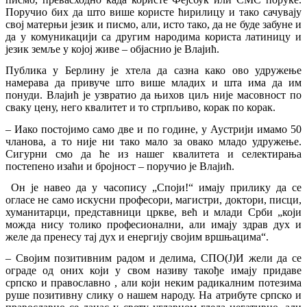
Поручио бих да што више користе ћирилицу и тако сачувају
свој матерњи језик и писмо, али, исто тако, да не буде забуне и
да у комуникацији са другим народима користа латиницу и
језик земље у којој живе – објаснио је Влајић.
Публика у Берлину је хтела да сазна како ово удружење
намерава да привуче што више младих и шта има да им
понуди. Влајић је узвратио да њихов циљ није масовност по
сваку цену, него квалитет и то стрпљиво, корак по корак.
– Иако постојимо само две и по године, у Аустрији имамо 50
чланова, а то није ни тако мало за овако младо удружење.
Сигурни смо да ће из нашег квалитета и селектирања
постепено изаћи и бројност – поручио је Влајић.
Он је навео да у часопису „Споји!“ имају прилику да се
огласе не само искусни професори, магистри, доктори, писци,
хуманитарци, представници цркве, већ и млади Срби „који
можда нису толико професионални, али имају здрав дух и
желе да пренесу тај дух и енергију својим вршњацима“.
– Својим позитивним радом и делима, СПО(Ј)И жели да се
ограде од оних који у свом називу такође имају придаве
српско и православно , али који неким радикалним потезима
руше позитивну слику о нашем народу. На атрибуте српско и