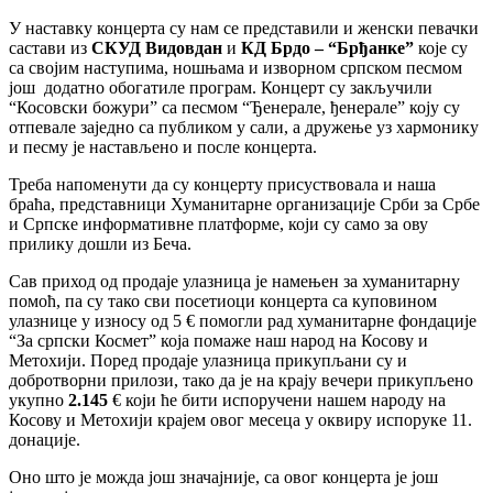
У наставку концерта су нам се представили и женски певачки
састави из
СКУД Видовдан
и
КД Брдо – “Брђанке”
које су
са својим наступима, ношњама и изворном српском песмом
још додатно обогатиле програм. Концерт су закључили
“Косовски божури” са песмом “Ђенерале, ђенерале” коју су
отпевале заједно са публиком у сали, а дружење уз хармонику
и песму је настављено и после концерта.
Треба напоменути да су концерту присуствовала и наша
браћа, представници Хуманитарне организације Срби за Србе
и Српске информативне платформе, који су само за ову
прилику дошли из Беча.
Сав приход од продаје улазница је намењен за хуманитарну
помоћ, па су тако сви посетиоци концерта са куповином
улазнице у износу од 5 € помогли рад хуманитарне фондације
“За српски Космет” која помаже наш народ на Косову и
Метохији. Поред продаје улазница прикупљани су и
добротворни прилози, тако да је на крају вечери прикупљено
укупно
2.145
€ који ће бити испоручени нашем народу на
Косову и Метохији крајем овог месеца у оквиру испоруке 11.
донације.
Оно што је можда још значајније, са овог концерта је још