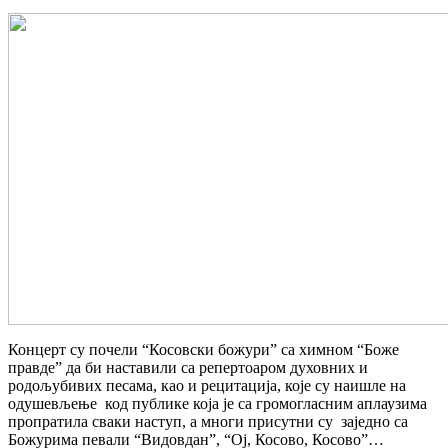
Концерт су почели “Косовски божури” са химном “Боже
правде” да би наставили са репертоаром духовних и
родољубивих песама, као и рецитација, које су наишле на
одушевљење код публике која је са громогласним аплаузима
пропратила сваки наступ, а многи присутни су заједно са
Божурима певали “Видовдан”, “Ој, Косово, Косово”…