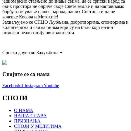
једном јасно стављено до знања свима, да се српски народ са
ових простора не одриче своје Свете земље и да настављамо
борбу за очување нашег народа, наших Светиња и наше
колевке Косова и Метохије!
Захваљујемо се СПЦО Љубљана, добротворима, спонзорима и
волонтерима и свима онима који су на било који начин
помогли реализацију овог концерта.
Српско друштво Задужбина +
Спојите се са нама
Facebook-f
Instagram
Youtube
СПОЈИ
О НАМА
НАША СЛАВА
ПРИЗНАЊА
СПОЈИ У МЕДИЈИМА