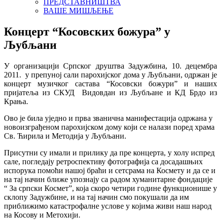
ПРЕДСТАВНИШТВА
ВАШЕ МИШЉЕЊЕ
Концерт “Косовских божура” у
Љубљани
У организацији Српског друштва Задужбина, 10. децембра
2011. у препуној сали парохијског дома у Љубљани, одржан је
концерт музичког састава “Косовски божури” и наших
пријатеља из СКУД Видовдан из Љубљане и КД Брдо из
Крања.
Ово је била уједно и прва званична манифестација одржана у
новоизграђеном парохијском дому који се налази поред храма
Св. Ћирила и Методија у Љубљани.
Присутни су имали и прилику да пре концерта, у холу испред
сале, погледају ретроспективу фотографија са досадашњих
испорука помоћи нашој браћи и сетсрама на Космету и да се и
на тај начин ближе упознају са радом хуманитарне фондације
“ За српски Космет”, која скоро четири године функционише у
склопу Задужбине, и на тај начин смо покушали да им
приближимо катастрофалне услове у којима живи наш народ
на Косову и Метохији.