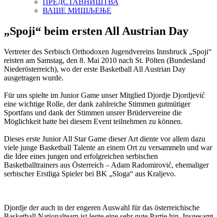
ПРЕДСТАВНИШТВА
ВАШЕ МИШЉЕЊЕ
„Spoji“ beim ersten All Austrian Day
Vertreter des Serbisch Orthodoxen Jugendvereins Innsbruck „Spoji“
reisten am Samstag, den 8. Mai 2010 nach St. Pölten (Bundesland
Niederösterreich), wo der erste Basketball All Austrian Day
ausgetragen wurde.
Für uns spielte im Junior Game unser Mitglied Djordje Djordjević
eine wichtige Rolle, der dank zahlreiche Stimmen gutmütiger
Sportfans und dank der Stimmen unsrer Brüdervereine die
Möglichkeit hatte bei diesem Event teilnehmen zu können.
Dieses erste Junior All Star Game dieser Art diente vor allem dazu
viele junge Basketball Talente an einem Ort zu versammeln und war
die Idee eines jungen und erfolgreichen serbischen
Basketballtrainers aus Österreich – Adam Radomirović, ehemaliger
serbischer Erstliga Spieler bei BK „Sloga“ aus Kraljevo.
Djordje der auch in der engeren Auswahl für das österreichische
Basketball Nationalteam ist legte eine sehr gute Partie hin. Insgesamt