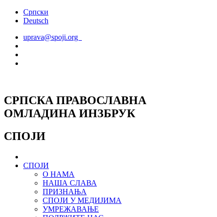
Скочите
Српски
на
Deutsch
садржај
uprava@spoji.org
СРПСКА ПРАВОСЛАВНА
ОМЛАДИНА ИНЗБРУК
СПОЈИ
СПОЈИ
О НАМА
НАША СЛАВА
ПРИЗНАЊА
СПОЈИ У МЕДИЈИМА
УМРЕЖАВАЊЕ