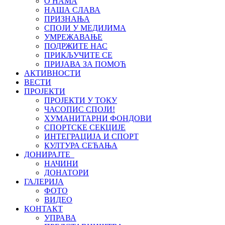
О НАМА
НАША СЛАВА
ПРИЗНАЊА
СПОЈИ У МЕДИЈИМА
УМРЕЖАВАЊЕ
ПОДРЖИТЕ НАС
ПРИКЉУЧИТЕ СЕ
ПРИЈАВА ЗА ПОМОЋ
АКТИВНОСТИ
ВЕСТИ
ПРОЈЕКТИ
ПРОЈЕКТИ У ТОКУ
ЧАСОПИС СПОЈИ!
ХУМАНИТАРНИ ФОНДОВИ
СПОРТСКЕ СЕКЦИЈЕ
ИНТЕГРАЦИЈА И СПОРТ
КУЛТУРА СЕЋАЊА
ДОНИРАЈТЕ
НАЧИНИ
ДОНАТОРИ
ГАЛЕРИЈА
ФОТО
ВИДЕО
КОНТАКТ
УПРАВА