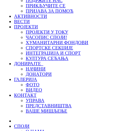
ПОДРЖИТЕ НАС
ПРИКЉУЧИТЕ СЕ
ПРИЈАВА ЗА ПОМОЋ
АКТИВНОСТИ
ВЕСТИ
ПРОЈЕКТИ
ПРОЈЕКТИ У ТОКУ
ЧАСОПИС СПОЈИ!
ХУМАНИТАРНИ ФОНДОВИ
СПОРТСКЕ СЕКЦИЈЕ
ИНТЕГРАЦИЈА И СПОРТ
КУЛТУРА СЕЋАЊА
ДОНИРАЈТЕ
НАЧИНИ
ДОНАТОРИ
ГАЛЕРИЈА
ФОТО
ВИДЕО
КОНТАКТ
УПРАВА
ПРЕДСТАВНИШТВА
ВАШЕ МИШЉЕЊЕ
СПОЈИ