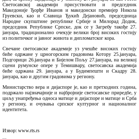
Светосавској академији присуствовати и председник
Македоније Ђорђе Иванов и македонски премијер Никола
Груевски, као и Славица Ђукић Дејановић, председница
Народне скупштине републике Србије и Милорад Додик,
председник Републике Српске, док се у Загребу такође 27.
јануара, традиционално очекује велики број високих гостију
из политичког и јавног живота и дипломатског кора.
Свечане светосавске академије уз учешће високих гостију
биће одржане у црногорским градовима Котору 25.јануара,
Подгорици 26.јануара и Бијелом Пољу 27.јануара, на великој
сцени румунске опере у Темишвару, светосавска академија
биће одржана 29. јануара, а у Будимпешти и Скадру 28.
јануара, као и другим градовима у региону.
Министарство вера и дијаспоре је, као и претходних година,
подржало најзначајније и најбројније светосавске приредбе, у
циљу унапређења односа матице и дијаспоре и матице и Срба
у региону, и очувања српског културног и националног
идентитета.
Извор: www.rts.rs