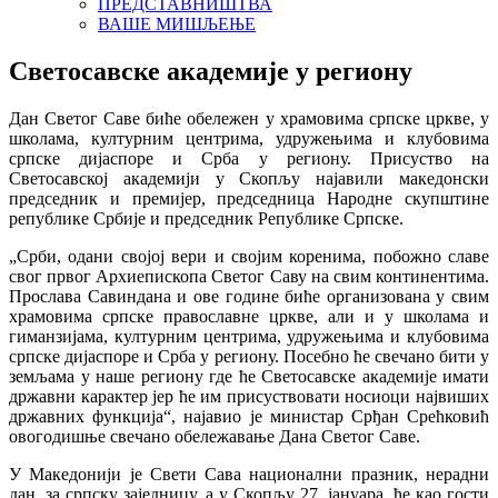
ПРЕДСТАВНИШТВА
ВАШЕ МИШЉЕЊЕ
Светосавске академије у региону
Дан Светог Саве биће обележен у храмовима српске цркве, у
школама, културним центрима, удружењима и клубовима
српске дијаспоре и Срба у региону. Присуство на
Светосавској академији у Скопљу најавили македонски
председник и премијер, председница Народне скупштине
републике Србије и председник Републике Српске.
„Срби, одани својој вери и својим коренима, побожно славе
свог првог Архиепископа Светог Саву на свим континентима.
Прославa Савиндана и ове године биће организована у свим
храмовима српске православне цркве, али и у школама и
гиманзијама, културним центрима, удружењима и клубовима
српске дијаспоре и Срба у региону. Посебно ће свечано бити у
земљама у наше региону где ће Светосавске академије имати
државни карактер јер ће им присуствовати носиоци највиших
државних функција“, најавио је министар Срђан Срећковић
овогодишње свечано обележавање Дана Светог Саве.
У Македонији је Свети Сава национални празник, нерадни
дан, за српску заједницу, а у Скопљу 27. јануара, ће као гости