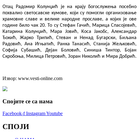
Отац Радомир Колунџић је на крају богослужења посебно
похвалио светосавске кумове, који су помогли организовање
храмовне славе и велике народне прославе, а којих је ове
године било чак 20. То су Стефан Гачић, Марица Спасојевић,
Катарина Колунџић, Мара Јовић, Коса Јакобс, Александар
Ђокић, Жарко Трипић, Стеван и Ненад Бугарски, Биљана
Радовић, Ана Игњатић, Ранка Танасић, Станија Жељковић,
Софија Субашић, Дејан Боловић, Синиша Тинтор, Бојан
Скробоња, Милица Петровић, Зоран Николић и Мира Добрић.
Извор: www.vesti-online.com
Спојите се са нама
Facebook-f
Instagram
Youtube
СПОЈИ