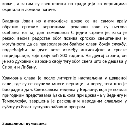
колач, а затим су свештеници по традицији са верницима
окретали и ломили погаче.
Владика Јован из антиохијске цркве се на самом крају
обратио српским верницима, рекавши како су његова
осећања на тај дан помешана: С једне стране је, како је
рекао, веома радостан због позива српских свештеника и
могућности да са православном браћом слави божју службу,
подсећајући на дуге везе између антиохијске и српске
патријаршије, које трају већ 300 година. На другој страни, он
је као духовник изразио своју тугу због свега што се дешава у
Сирији и Либану.
Храмовна слава је после литургије настављена у црквеној
сали, где су се окупили многи верници, и поред тога што је
био радни дан. Светосавска недеља у Берлину, која је почела
пригодним представама ђака школа при црквама у Ведингу и
Темпелхофу, завршена је раскошним народним слављем у
суботу уз богат културно-забавни програм.
Захвалност кумовима