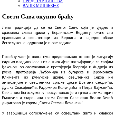
ПРЕДСТАВНИШТВА
ВАШЕ МИШЉЕЊЕ
Свети Сава окупио браћу
Лепа традиција да се на Светог Саву, који је уједно и
храмовна слава цркве у берлинском Ведингу, окупе сви
православни свештеници из Берлина и заједно обаве
богослужење, одржана је и ове године.
Посебну част је овога пута представљало то што је литургију
служио владика Јован из антиохијске патријаршије са својим
ђаконом, уз саслуживање протојереја Георгија и Андреја из
руске, протојереја Љубомира из бугарске и јеромонаха
Климента из румунске цркве, свештеника Серза ин
антиохијске и свештеника српске цркве Драгана Секулића,
Душка Спасојевића, Радомира Колунџића и Петра Дајковића.
Свечаном богослужењу присуствовао је и грчки архимандрит
Емануил, а старешина храма Светог Саве отац Вељко Гачић
дириговао је хором „Свети Стефан Дечански“.
У завршници богослужења су освештани жито и славски