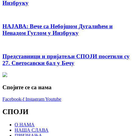
Инзбруку
НАЈАВА: Вече са Небојшом Дугалићем и
Ненадом Гуглом у Инзбруку
Представници и пријатељи СПОЈИ посетили су
27. Светосавски бал у Бечу
Спојите се са нама
Facebook-f
Instagram
Youtube
СПОЈИ
О НАМА
НАША СЛАВА
ПРИЗНАЊА