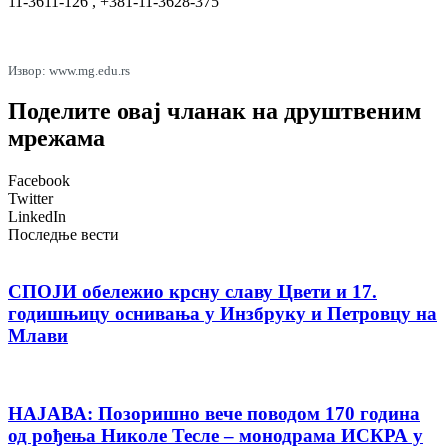
11-3611-126
, +381-11-3628-375
Извор:
www.mg.edu.rs
Поделите овај чланак на друштвеним
мрежама
Facebook
Twitter
LinkedIn
Последње вести
СПОЈИ обележио крсну славу Цвети и 17.
годишњицу оснивања у Инзбруку и Петровцу на
Млави
НАЈАВА: Позоришно вече поводом 170 година
од рођења Николе Тесле – монодрама ИСКРА у