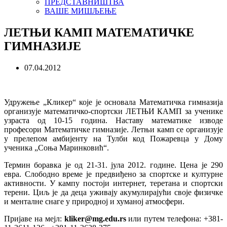
ПРЕДСТАВНИШТВА
ВАШЕ МИШЉЕЊЕ
ЛЕТЊИ КАМП МАТЕМАТИЧКЕ
ГИМНАЗИЈЕ
07.04.2012
Удружење „Кликер“ које је основала Математичка гимназија
организује математичко-спортски ЛЕТЊИ КАМП за ученике
узраста од 10-15 година. Наставу математике изводе
професори Математичке гимназије. Летњи камп се организује
у прелепом амбијенту на Тулби код Пожаревца у Дому
ученика „Соња Маринковић“.
Термин боравка је од 21-31. јула 2012. године. Цена је 290
евра. Слободно време је предвиђено за спортске и културне
активности. У кампу постоји интернет, теретана и спортски
терени. Циљ је да деца уживају акумулирајући своје физичке
и менталне снаге у природној и хуманој атмосфери.
Пријаве на мејл:
kliker@mg.edu.rs
или путем телефона: +381-