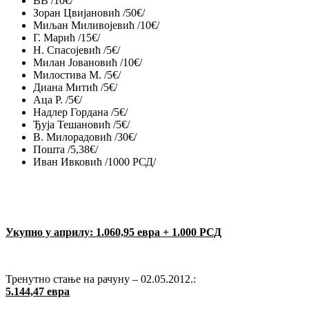
ВВ /10€/
Зоран Цвијановић /50€/
Миљан Миливојевић /10€/
Г. Марић /15€/
Н. Спасојевић /5€/
Милан Јовановић /10€/
Милостива М. /5€/
Диана Митић /5€/
Аца Р. /5€/
Надлер Гордана /5€/
Ђуја Тешановић /5€/
В. Милорадовић /30€/
Пошта /5,38€/
Иван Ивковић /1000 РСД/
Укупно у априлу: 1.060,95 евра + 1.000 РСД
Тренутно стање на рачуну – 02.05.2012.:
5.144,47 евра