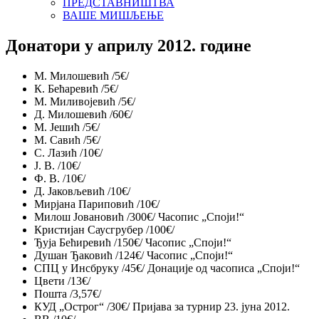
ПРЕДСТАВНИШТВА
ВАШЕ МИШЉЕЊЕ
Донатори у априлу 2012. године
М. Милошевић /5€/
К. Бећаревић /5€/
М. Миливојевић /5€/
Д. Милошевић /60€/
М. Јешић /5€/
М. Савић /5€/
С. Лазић /10€/
Ј. В. /10€/
Ф. В. /10€/
Д. Јаковљевић /10€/
Мирјана Париповић /10€/
Милош Јовановић /300€/ Часопис „Споји!“
Кристијан Саусгрубер /100€/
Ђуја Бећиревић /150€/ Часопис „Споји!“
Душан Ђаковић /124€/ Часопис „Споји!“
СПЦ у Инсбруку /45€/ Донације од часописа „Споји!“
Цвети /13€/
Пошта /3,57€/
КУД „Острог“ /30€/ Пријава за турнир 23. јуна 2012.