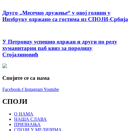
Друго „Месечно дружење“ у овој години у
Инзбруку одржано са гостима из СПОЈИ-Србија
У Петровцу успешно одржан и други по реду
хуманитарни паб квиз за породицу
Стојадиновић
Спојите се са нама
Facebook-f
Instagram
Youtube
СПОЈИ
О НАМА
НАША СЛАВА
ПРИЗНАЊА
СПОЈИ У МЕДИЈИМА