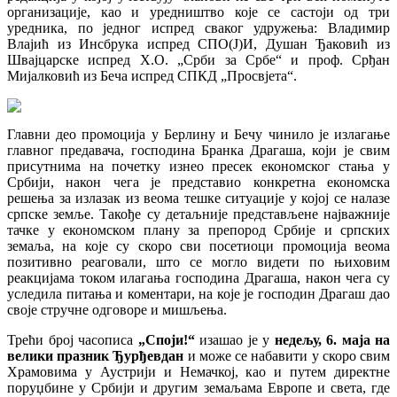
организације, као и уредништво које се састоји од три
уредника, по једног испред сваког удружења: Владимир
Влајић из Инсбрука испред СПО(Ј)И, Душан Ђаковић из
Швајцарске испред Х.О. „Срби за Србе“ и проф. Срђан
Мијалковић из Беча испред СПКД „Просвјета“.
Главни део промоциј
a
у Берлину и Бечу чинило је излагање
главног предавача, господина Бранка Драгаша, који је свим
присутнима на почетку изнео пресек економског стања у
Србији, након чега је представио конкретна економска
решења за излазак из веома тешке ситуације у којој се налазе
српске земље. Такође су детаљније представљене најважније
тачке у економском плану за препород Србије и српских
земаља, на које су скоро сви посетиоци промоција веома
позитивно реаговали, што се могло видети по њиховим
реакцијама током илагања господина Драгаша, након чега су
уследила питања и коментари, на које је господин Драгаш дао
своје стручне одговоре и мишљења.
Трећи број часописа
„Споји!“
изашао је у
недељу, 6. маја на
велики празник Ђурђевдан
и може се набавити у скоро свим
Храмовима у Аустрији и Немачкој, као и путем директне
поруџбине у Србији и другим земаљама Европе и света, где