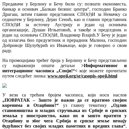
Предавачи у Берлину и Бечу били су: познати економиста,
банкар и оснивач „Балкан бизнис центра“, господин Бранко
Драгаш, затим главни представник СПО(Ј)И за Немачку са
седиштем у Берлину, Дејан Сенић, као и главни представник
СПО(Ј)И за источну Аустрију и један од оснивача
организације, Душан Игњатовић, а такође и председник и
један од оснивача СПО(Ј)И, Владимир Влајић.
У Бечу је један
од излагача био предузетник и прерадник Малина, господин
Добривоје
Ш
улубурић из Ивањице, који је говорио о свом
раду.
На промоцијама трећег броја у Берлину и Бечу представљени
су најважнији општи детаљи
>Информативног и
интеграционог часописа „Споји!“<
које можете прочитати
путем следећег линка:
www.
spoji
.
org
/
sr
/
casopis
–
spoji
.
html
У вези са трећим бројем часописа, који носи наслов
„ПОВРАТАК – Зашто је важно да се вратимо својим
коренима и Отаџбини?“
уз главну тематику
„Одлив
становништва и младих стручњака из Србије и српских
земаља у иностранство, како их и зашто вратити у
Отаџбину и због чега Србија и српске земље немају
будућност без својих младих паметних и вредних глава“
,