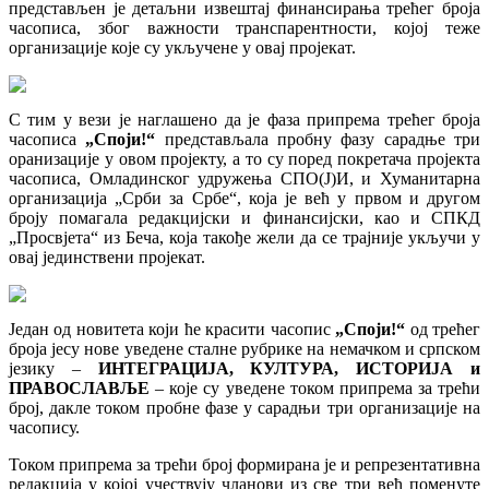
представљен је детаљни извештај финансирања трећег броја
часописа, због важности транспарентности, којој теже
организације које су укључене у овај пројекат.
С тим у вези је наглашено да је фаза припрема трећег броја
часописа
„Споји!“
представљала пробну фазу сарадње три
оранизације у овом пројекту, а то су поред покретача пројекта
часописа, Омладинског удружења СПО(Ј)И, и Хуманитарна
организација „Срби за Србе“, која је већ у првом и другом
броју помагала редакцијски и финансијски, као и СПКД
„Просвјета“ из Беча, која такође жели да се трајније укључи у
овај јединствени пројекат.
Један од новитета који ће красити часопис
„Споји!“
од трећег
броја јесу нове уведене сталне рубрике на немачком и српском
језику –
ИНТЕГРАЦИЈА, КУЛТУРА, ИСТОРИЈА и
ПРАВОСЛАВЉЕ
– које су уведене током припрема за трећи
број, дакле током пробне фазе у сарадњи три организације на
часопису.
Током припрема за трећи број формирана је и репрезентативна
редакција у којој учествују чланови из све три већ поменуте