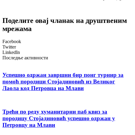
Поделите овај чланак на друштвеним
мрежама
Facebook
Twitter
LinkedIn
Последње активности
Успешно одржан завршни бир понг турнир за
помоћ породици Стојадиновић из Великог
Лаола код Петровца на Млави
Трећи по реду хуманитарни паб квиз за
породицу Стојадиновић успешно одржан у
Петровцу на Млави