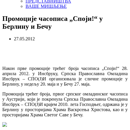
ПРЕДСТАВНИШТВА
ВАШЕ МИШЉЕЊЕ
Промоције часописа „Споји!“ у
Берлину и Бечу
27.05.2012
Након прве промоције трећег броја часописа „Споји!“ 28.
априла 2012. у Инсбруку, Српска Православна Омладина
Инсбрук – СПО(Ј)И организовала је сличне промоције у
Берлину, у недељу 20. маја и у Бечу 27. маја.
Промоција трећег броја, првог српског омладинског часописа
у Аустрији, који је покренула Српска Православна Омладина
Инсбрук – СПО(Ј)И крајем 2010. лета Господњег, одржана је у
Берлину у просторијама Храма Васкрсења Христова, као и у
просторијама Храма Светог Саве у Бечу.