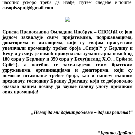
часопис ускоро треба да изађе, путем следеће е-поште:
casopis
.
spoji
@
gmail
.
com
Српска Православна Омладина Инсбрук – СПО(Ј)И се још
једном захваљује свим пријатељима, подржаваоцима,
донаторима и читаоцима, који су својим присуством
увеличали промоцију трећег броја „Споји!“ у Берлину и
Бечу и уз чију је помоћ прикупљена хуманитарна помоћ од
180 евра у Берлину и
359
евра у Бечу
(штанд Х.О. „Срби за
)
Србе“
, а посебно се захваљујемо свим братским
удружењима, организацијама и донаторима, који су
помогли штампање трећег броја, као и нашем главном
предавачу, господину Бранку Драгашу, који се добровољно
одазвао нашем позиву да заузме главну улогу приликом
ових промоција!
„Немој да ми да
je
ш
проблем
e
– дај ми решења!“
*
Бранко Драгаш