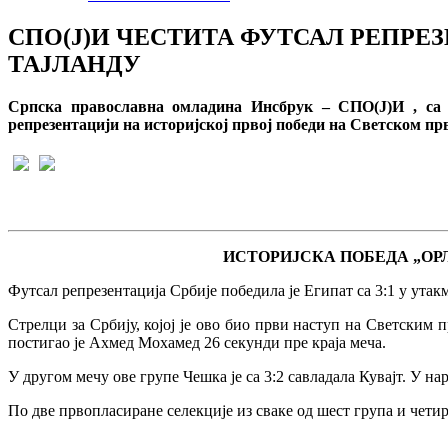
СПО(Ј)И ЧЕСТИТА ФУТСАЛ РЕПРЕ
ТАЈЛАНДУ
Српска православна омладина Инсбрук – СПО(Ј)И , са с
репрезентацији на историјској првој победи на Светском п
ИСТОРИЈСКА ПОБЕДА „ОРЛ
Футсал репрезентација Србије победила је Египат са 3:1 у утак
Стрелци за Србију, којој је ово био први наступ на Светским 
постигао је Ахмед Мохамед 26 секунди пре краја меча.
У другом мечу ове групе Чешка је са 3:2 савладала Кувајт. У нар
По две првопласиране селекције из сваке од шест група и чети