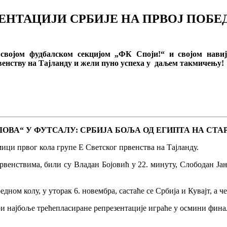
ЗЕНТАЦИЈИ СРБИЈЕ НА ПРВОЈ ПОБЕ
војом фудбалском секцијом „ФК Споји!“ и својом навија
рвенству на Тајланду и жели пуно успеха у даљем такмичењу!
ОВА“ У ФУТСАЛУ: СРБИЈА БОЉА ОД ЕГИПТА НА СТ
мици првог кола групе Е Светског првенства на Тајланду.
првенствима, били су Владан Бојовић у 22. минуту, Слободан Ја
едном колу, у уторак 6. новембра, састаће се Србија и Кувајт, а ч
ри најбоље трећепласиране репрезентације играће у осмини фина