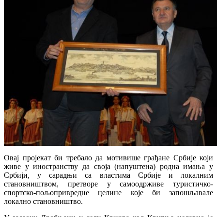
Овај пројекат би требало да мотивише грађане Србије који
живе у иностранству да своја (напуштена) родна имања у
Србији, у сарадњи са властима Србије и локалним
становништвом, претворе у самоодрживе туристичко-
спортско-пољопривредне целине које би запошљавале
локално становништво.