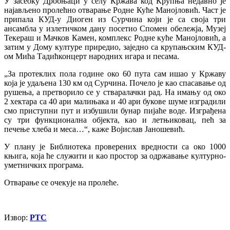
У засеоку Дробњаци у селу Кржава код Крупња недавно је
најављено пролећно отварање Родне Куће Манојловић. Част је
припала КУД-у Диоген из Сурчина који је са своја три
ансамбла у излетнчком дану посетио Спомен обележја, Музеј
Текераш и Мачков Камен, комплекс Родне куће Манојловић, а
затим у Дому културе приредио, заједно са крупањским КУД-
ом Мића Тадићконцерт народних игара и песама.
„За протеклих пола године око 60 пута сам ишао у Кржаву
која је удаљена 130 км од Сурчина. Почело је као спасавање од
рушења, а претворило се у стваралачки рад. На имању од око
2 хектара са 40 ари малињака и 40 ари букове шуме изградили
смо приступни пут и избушили бунар пијаће воде. Изграђена
су три функционална објекта, као и летњиковац, пећ за
печење хлеба и меса…“, каже Војислав Јаношевић.
У плану је Библиотека проверених вредности са око 1000
књига, која ће служити и као простор за одржавање културно-
уметничких програма.
Отварање се очекује на пролеће.
Извор:
РТС