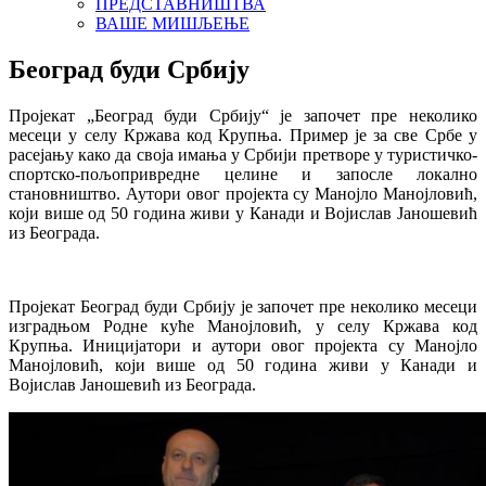
ПРЕДСТАВНИШТВА
ВАШЕ МИШЉЕЊЕ
Београд буди Србију
Пројекат „Београд буди Србију“ je започет пре неколико
месеци у селу Кржава код Крупња. Пример је за све Србе у
расејању како да своја имања у Србији претворе у туристичко-
спортско-пољопривредне целине и запосле локално
становништво. Аутори овог пројекта су Манојло Манојловић,
који више од 50 година живи у Канади и Војислав Јаношевић
из Београда.
Пројекат Београд буди Србију je започет пре неколико месеци
изградњом Родне куће Манојловић, у селу Кржава код
Крупња. Иницијатори и аутори овог пројекта су Манојло
Манојловић, који више од 50 година живи у Канади и
Војислав Јаношевић из Београда.