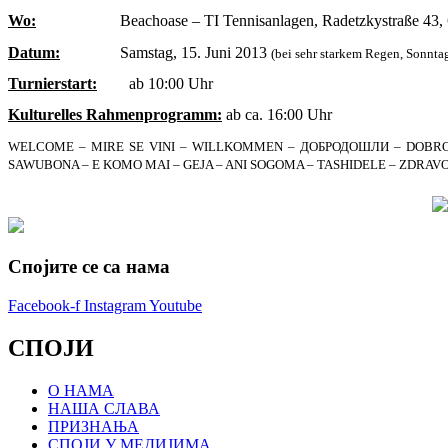
Wo:
Beachoase – TI Tennisanlagen, Radetzkystraße 43,
Datum:
Samstag, 15. Juni 2013
(bei sehr starkem Regen, Sonntag
Turnierstart:
ab 10:00 Uhr
Kulturelles Rahmenprogramm:
ab ca. 16:00 Uhr
WELCOME – MIRE SE VINI – WILLKOMMEN – Д
ОБРОДОШЛИ
– DOBROD
SAWUBONA – E KOMO MAI – GEJA – ANI SOGOMA – TASHIDELE – ZDRAVO
Спојите се са нама
Facebook-f
Instagram
Youtube
СПОЈИ
О НАМА
НАША СЛАВА
ПРИЗНАЊА
СПОЈИ У МЕДИЈИМА