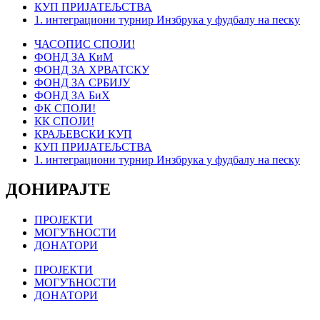
КУП ПРИЈАТЕЉСТВА
1. интеграциони турнир Инзбрука у фудбалу на песку
ЧАСОПИС СПОЈИ!
ФОНД ЗА КиМ
ФОНД ЗА ХРВАТСКУ
ФОНД ЗА СРБИЈУ
ФОНД ЗА БиХ
ФК СПОЈИ!
КК СПОЈИ!
КРАЉЕВСКИ КУП
КУП ПРИЈАТЕЉСТВА
1. интеграциони турнир Инзбрука у фудбалу на песку
ДОНИРАЈТЕ
ПРОЈЕКТИ
МОГУЋНОСТИ
ДОНАТОРИ
ПРОЈЕКТИ
МОГУЋНОСТИ
ДОНАТОРИ