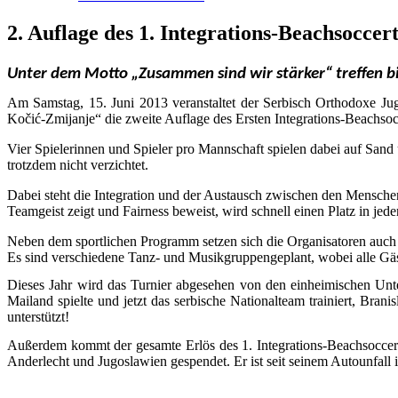
2. Auflage des 1. Integrations-Beachsoccer
Unter dem Motto „Zusammen sind wir stärker“ treffen b
Am Samstag, 15. Juni 2013 veranstaltet der Serbisch Orthodoxe Ju
Kočić-Zmijanje“
die zweite Auflage
des Ersten Integrations-Beachsoc
Vier Spielerinnen und Spieler pro Mannschaft spielen dabei auf Sand 
trotzdem nicht verzichtet.
Dabei steht die Integration und der Austausch zwischen den Menschen
Teamgeist zeigt und Fairness beweist, wird schnell einen Platz in jede
Neben dem sportlichen Programm setzen sich die Organisatoren auch
Es sind verschiedene Tanz- und Musikgruppen
geplant, wobei alle Gä
Dieses Jahr wird das Turnier abgesehen von den einheimischen Unte
Mailand spielte und jetzt das serbische Nationalteam trainiert, Br
unterstützt!
Außerdem kommt der gesamte Erlös des 1. Integrations-Beachsoccer
Anderlecht und Jugoslawien gespendet. Er ist seit seinem Autounfall 