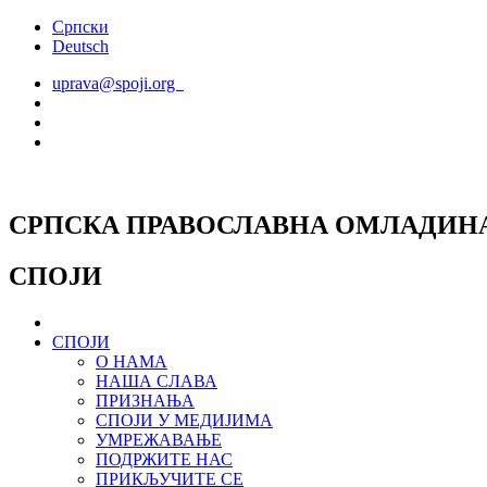
Скочите
Српски
на
Deutsch
садржај
uprava@spoji.org
СРПСКА ПРАВОСЛАВНА ОМЛАДИН
СПОЈИ
СПОЈИ
О НАМА
НАША СЛАВА
ПРИЗНАЊА
СПОЈИ У МЕДИЈИМА
УМРЕЖАВАЊЕ
ПОДРЖИТЕ НАС
ПРИКЉУЧИТЕ СЕ