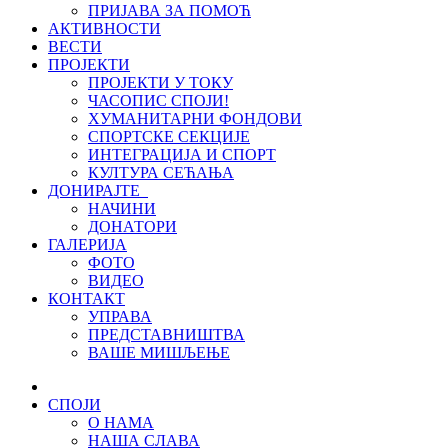
ПРИЈАВА ЗА ПОМОЋ
АКТИВНОСТИ
ВЕСТИ
ПРОЈЕКТИ
ПРОЈЕКТИ У ТОКУ
ЧАСОПИС СПОЈИ!
ХУМАНИТАРНИ ФОНДОВИ
СПОРТСКЕ СЕКЦИЈЕ
ИНТЕГРАЦИЈА И СПОРТ
КУЛТУРА СЕЋАЊА
ДОНИРАЈТЕ
НАЧИНИ
ДОНАТОРИ
ГАЛЕРИЈА
ФОТО
ВИДЕО
КОНТАКТ
УПРАВА
ПРЕДСТАВНИШТВА
ВАШЕ МИШЉЕЊЕ
СПОЈИ
О НАМА
НАША СЛАВА