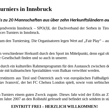
turniers in Innsbruck
is zu 20 Mannschaften aus über zehn Herkunftsländern au
gendverein Innsbruck – SPO(J)I, der Dachverband der Serben in Tiro
cer-Turniers in Innsbruck.
um den Turniersieg. Die Organisatoren legen Wert auf „Fair Play“ – auf
 verschiedener Herkunft durch den Sport im Mittelpunkt, denn egal ob 
r Gesellschaft finden und so auch in unserer.
 durch ein kulturelles Rahmenprogramm für den Austausch zwischen de
ste mit kulinarischen Spezialitäten vom Balkan verwöhnt werden.
rstützern aus Tirol und Österreich auch von europäischen Fußballgrö
anislav Ivanović, der bei FC Chelsea London spielt, sowie vom serbisc
-Turniers einem guten Zweck zugute. Dieses Jahr wird der Erlös an Z
im Jahre 2007 an den Rollstuhl gefesselt und befindet sich seitdem in 
EINTRITT FREI – HERZLICH WILLKOMMEN!