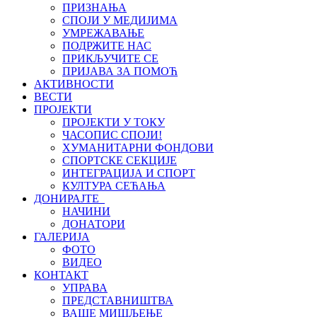
ПРИЗНАЊА
СПОЈИ У МЕДИЈИМА
УМРЕЖАВАЊЕ
ПОДРЖИТЕ НАС
ПРИКЉУЧИТЕ СЕ
ПРИЈАВА ЗА ПОМОЋ
АКТИВНОСТИ
ВЕСТИ
ПРОЈЕКТИ
ПРОЈЕКТИ У ТОКУ
ЧАСОПИС СПОЈИ!
ХУМАНИТАРНИ ФОНДОВИ
СПОРТСКЕ СЕКЦИЈЕ
ИНТЕГРАЦИЈА И СПОРТ
КУЛТУРА СЕЋАЊА
ДОНИРАЈТЕ
НАЧИНИ
ДОНАТОРИ
ГАЛЕРИЈА
ФОТО
ВИДЕО
КОНТАКТ
УПРАВА
ПРЕДСТАВНИШТВА
ВАШЕ МИШЉЕЊЕ