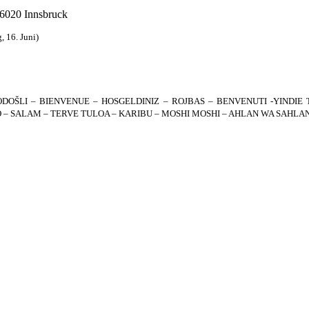
 6020 Innsbruck
, 16. Juni)
OŠLI – BIENVENUE – HOSGELDINIZ – ROJBAS – BENVENUTI -YINDIE T
 – SALAM – TERVE TULOA – KARIBU – MOSHI MOSHI – AHLAN WA SAHLAN