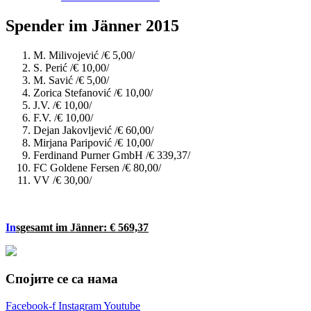
Spender im Jänner 2015
M. Milivojević /€ 5,00/
S. Perić /€ 10,00/
M. Savić /€ 5,00/
Zorica Stefanović /€ 10,00/
J.V. /€ 10,00/
F.V. /€ 10,00/
Dejan Jakovljević /€ 60,00/
Mirjana Paripović /€ 10,00/
Ferdinand Purner GmbH /€ 339,37/
FC Goldene Fersen /€ 80,00/
VV /€ 30,00/
In
sgesamt im Jänner:
€
569,37
Спојите се са нама
Facebook-f
Instagram
Youtube