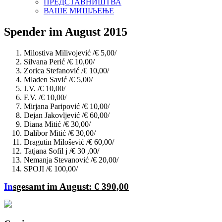
ПРЕДСТАВНИШТВА
ВАШЕ МИШЉЕЊЕ
Spender im August 2015
Milostiva Milivojević
/€ 5,00/
Silvana Perić
/€ 10,00/
Zorica Stefanović
/€ 10,00/
Mladen Savić
/€ 5,00/
Ј.
V
. /€ 10,00/
F
.
V
. /€ 10,00/
Mirjana Paripović
/€ 10,00/
Dejan Jakovljević
/€
6
0,00/
Diana Mitić
/€ 30,00/
Dalibor Mitić
/€ 30,00/
Dragutin Milošević
/€ 60,00/
Tatjana So
fil
j
/€
30
,00/
Nemanja Stevanović
/€ 20,00/
SPOJI
/€ 100,00/
In
sgesamt im August: € 390
,00