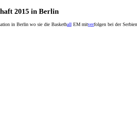
aft 2015 in Berlin
ation in Berlin wo sie die Basketb
all
EM
mit
ver
folgen bei der Serbie