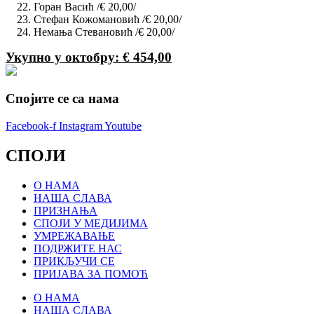
Горан Васић /€ 20,00/
Стефан Кожомановић /€ 20,00/
Немања Стевановић /€ 20,00/
Укупно у октобру:
€
454,00
Спојите се са нама
Facebook-f
Instagram
Youtube
СПОЈИ
О НАМА
НАША СЛАВА
ПРИЗНАЊА
СПОЈИ У МЕДИЈИМА
УМРЕЖАВАЊЕ
ПОДРЖИТЕ НАС
ПРИКЉУЧИ СЕ
ПРИЈАВА ЗА ПОМОЋ
О НАМА
НАША СЛАВА