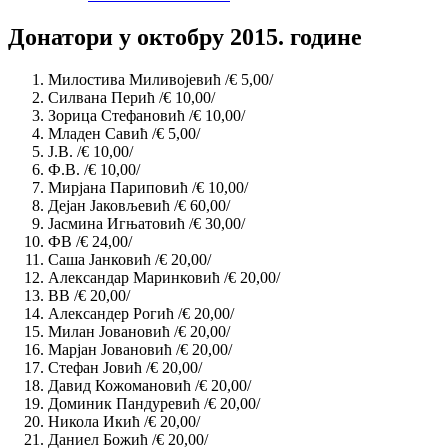
Донатори у октобру 2015. године
Милостива Миливојевић /€ 5,00/
Силвана Перић /€ 10,00/
Зорица Стефановић /€ 10,00/
Младен Савић /€ 5,00/
Ј.В. /€ 10,00/
Ф.В. /€ 10,00/
Мирјана Париповић /€ 10,00/
Дејан Јаковљевић /€ 60,00/
Јасмина Игњатовић /€ 30,00/
ФВ /€ 24,00/
Саша Јанковић /€ 20,00/
Александар Маринковић /€ 20,00/
ВВ /€ 20,00/
Александер
Рогић
/€ 20,00/
Милан Јовановић /€ 20,00/
Марјан Јовановић /€ 20,00/
Стефан Јовић /€ 20,00/
Давид Кожомановић /€ 20,00/
Доминик Пандуревић /€ 20,00/
Никола Икић /€ 20,00/
Даниел Божић /€ 20,00/