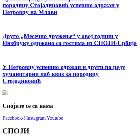
породицу Стојадиновић успешно одржан у
Петровцу на Млави
Друго „Месечно дружење“ у овој години у
Инзбруку одржано са гостима из СПОЈИ-Србија
У Петровцу успешно одржан и други по реду
хуманитарни паб квиз за породицу
Стојадиновић
Спојите се са нама
Facebook-f
Instagram
Youtube
СПОЈИ