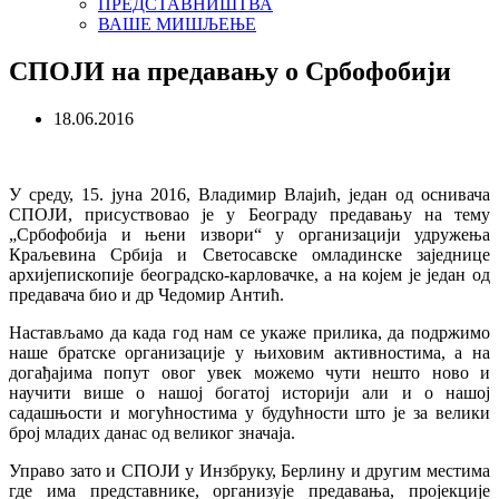
ПРЕДСТАВНИШТВА
ВАШЕ МИШЉЕЊЕ
СПОЈИ на предавању о Србофобији
18.06.2016
У среду, 15. јуна 2016, Владимир Влајић, један од оснивача
СПОЈИ, присуствовао је у Београду предавању на тему
„Србофобија и њени извори“ у организацији удружења
Краљевина Србија и Светосавске омладинске заједнице
архијепископије београдско-карловачке, а на којем је један од
предавача био и др Чедомир Антић.
Настављамо да када год нам се укаже прилика, да подржимо
наше братске организације у њиховим активностима, а на
догађајима попут овог увек можемо чути нешто
ново
и
научити више о нашој богатој историји али и о нашој
садашњости
и могућностима у будућности што је за велики
број младих данас од великог значаја.
Управо зато и СПОЈИ у Инзбруку, Берлину и другим местима
где има представнике, организује предавања, пројекције