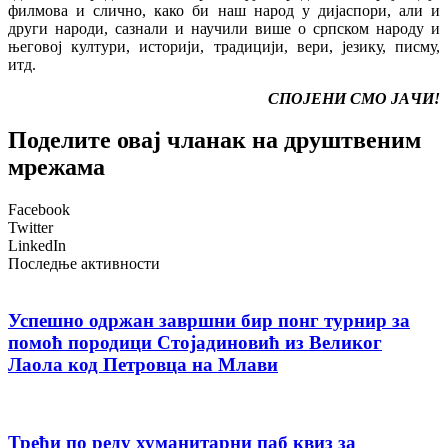
филмова и слично, како би наш народ у дијаспори, али и
други народи, сазнали и научили више о српском народу и
његовој култури, историји, традицији, вери, језику, писму,
итд.
СПОЈЕНИ СМО ЈАЧИ!
Поделите овај чланак на друштвеним
мрежама
Facebook
Twitter
LinkedIn
Последње активности
Успешно одржан завршни бир понг турнир за
помоћ породици Стојадиновић из Великог
Лаола код Петровца на Млави
Трећи по реду хуманитарни паб квиз за