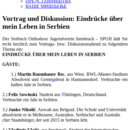
ПРЕДСТАВНИШТВА
ВАШЕ МИШЉЕЊЕ
Vortrag und Diskussion: Eindrücke über
mein Leben in Serbien
Der Serbisch Orthodoxe Jugendverein Innsbruck – SPOJI lädt Sie
recht herzlich zum Vortrags- bzw. Diskussionsabend zu folgendem
Thema ein:
EINDRÜCKE ÜBER MEIN LEBEN IN SERBIEN
GÄSTE:
1.)
Martin Baumhauer Bsc
, aus Wien. BWL-Master-Studium
Absolvent und Geme
in
derat in Harmannsdorf. Verbrachte ein
halbes Jahr in Serbien.
2.)
Felix Sowinski
. Student aus Thüringen, Deutschland.
Verbrachte ein Jahr in Serbien.
3.)
Janko Nikolić
. Anwalt
aus
Belgrad. Die Schule und Universität
absolvierte er in Melbourne, Australien. Serbischer und Austra
lis
cher Staatsbürger, der seit 2015 in Serbien lebt.
4.)
Vladimir Vlajić
, aus Innsbruck. Student der Internationalen