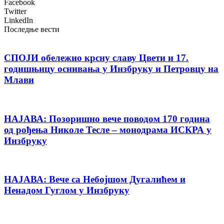
Facebook
Twitter
LinkedIn
Последње вести
СПОЈИ обележио крсну славу Цвети и 17.
годишњицу оснивања у Инзбруку и Петровцу на
Млави
НАЈАВА: Позоришно вече поводом 170 година
од рођења Николе Тесле – монодрама ИСКРА у
Инзбруку
НАЈАВА: Вече са Небојшом Дугалићем и
Ненадом Гуглом у Инзбруку