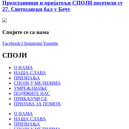
Представници и пријатељи СПОЈИ посетили су
27. Светосавски бал у Бечу
Спојите се са нама
Facebook-f
Instagram
Youtube
СПОЈИ
О НАМА
НАША СЛАВА
ПРИЗНАЊА
СПОЈИ У МЕДИЈИМА
УМРЕЖАВАЊЕ
ПОДРЖИТЕ НАС
ПРИКЉУЧИ СЕ
ПРИЈАВА ЗА ПОМОЋ
О НАМА
НАША СЛАВА
ПРИЗНАЊА