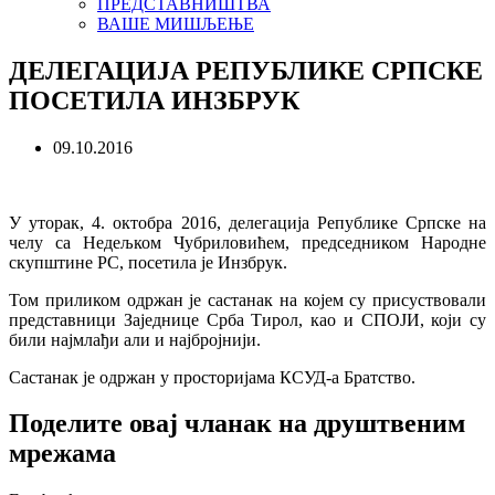
ПРЕДСТАВНИШТВА
ВАШЕ МИШЉЕЊЕ
ДЕЛЕГАЦИЈА РЕПУБЛИКЕ СРПСКЕ
ПОСЕТИЛА ИНЗБРУК
09.10.2016
У уторак, 4. октобра 2016, делегација Републике Српске
на
челу са Недељком Чубриловићем, председником Народне
скупштине РС, посетила је Инзбрук.
Том приликом одржан је састанак на којем су присуствовали
представници Заједнице Срба Тирол, као и СПОЈИ, који су
били најмлађи али и најбројнији.
Састанак је одржан у просторијама КСУД-а Братство.
Поделите овај чланак на друштвеним
мрежама