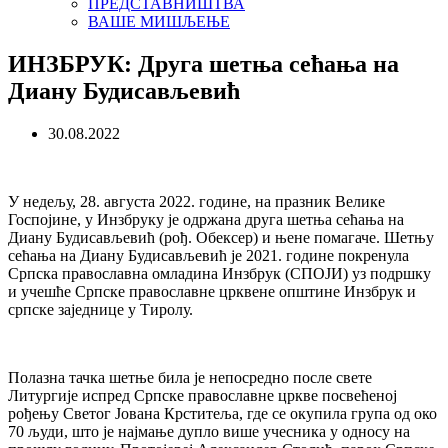
ПРЕДСТАВНИШТВА
ВАШЕ МИШЉЕЊЕ
ИНЗБРУК: Друга шетња сећања на
Диану Будисављевић
30.08.2022
У недељу, 28. августа 2022. године, на празник Велике
Госпојине, у Инзбруку је одржана друга шетња сећања на
Диану Будисављевић (рођ. Обексер) и њене помагаче. Шетњу
сећања на Диану Будисављевић је 2021. године покренула
Српска православна омладина Инзбрук (СПОЈИ) уз подршку
и учешће Српске православне црквене општине Инзбрук и
српске заједнице у Тиролу.
Полазна тачка шетње била је непосредно после свете
Литургије испред Српске православне цркве посвећеној
рођењу Светог Јована Крститеља, где се окупила група од око
70 људи, што је најмање дупло више учесника у односу на