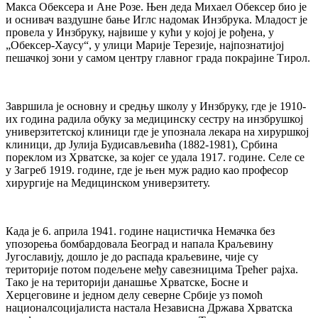
Макса Обексера и Ане Розе. Њен деда Михаел Обексер био је
и оснивач ваздушне бање Иглс надомак Инзбрука. Младост је
провела у Инзбруку, највише у кући у којој је рођена, у
„Обексер-Хаусу“, у улици Марије Терезије, најпознатијој
пешачкој зони у самом центру главног града покрајине Тирол.
Завршила је основну и средњу школу у Инзбруку, где је 1910-
их година радила обуку за медицинску сестру на инзбрушкој
универзитетској клиници где је упознала лекара на хируршкој
клиници, др Јулија Будисављевића (1882-1981), Србина
пореклом из Хрватске, за којег се удала 1917. године. Селе се
у Загреб 1919. године, где је њен муж радио као професор
хирургије на Медицинском универзитету.
Када је 6. априла 1941. године нацистичка Немачка без
упозорења бомбардовала Београд и напала Краљевину
Југославију, дошло је до распада краљевине, чије су
територије потом подељене међу савезницима Трећег рајха.
Тако је на територији данашње Хрватске, Босне и
Херцеговине и једном делу северне Србије уз помоћ
националсоцијалиста настала Независна Држава Хрватска