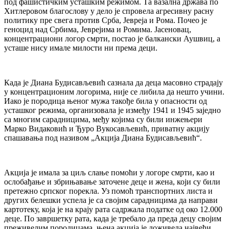
под фашистичким усташким режимом. Та вазална држава по
Хитлеровом благослову у дело је спровела агресивну расну
политику пре свега против Срба, Јевреја и Рома. Почео је
геноцид над Србима, Јеврејима и Ромима. Јасеновац,
концентрациони логор смрти, постао је балкански Аушвиц, а
усташе нису имале милости ни према деци.
Када је Диана Будисављевић сазнала да деца масовно страдају
у концентрационим логорима, није се либила да нешто учини.
Иако је породица њеног мужа такође била у опасности од
усташког режима, организовала је између 1941 и 1945 заједно
са многим сарадницима, међу којима су били инжењери
Марко Видаковић и Ђуро Вукосављевић, приватну акцију
спашавања под називом „Акција Диана Будисављевић“.
Акција је имала за циљ слање помоћи у логоре смрти, као и
ослобађање и збрињавање заточене деце и жена, који су били
претежно српског порекла. Уз помоћ транспортних листа и
других белешки успела је са својим сарадницима да направи
картотеку, која је на крају рата садржала податке од око 12.000
деце. По завршетку рата, када је требало да преда децу својим
преживелим породицама, њена акција је доживела највећи