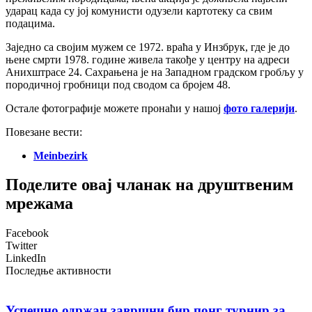
ударац када су јој комунисти одузели картотеку са свим
подацима.
Заједно са својим мужем се 1972. враћа у Инзбрук, где је до
њене смрти 1978. године живела такође у центру на адреси
Анихштрасе 24. Сахрањена је на Западном градском гробљу у
породичној гробници под сводом са бројем 48.
Остале фотографије можете пронаћи у нашој
фото галерији
.
Повезане вести:
Meinbezirk
Поделите овај чланак на друштвеним
мрежама
Facebook
Twitter
LinkedIn
Последње активности
Успешно одржан завршни бир понг турнир за