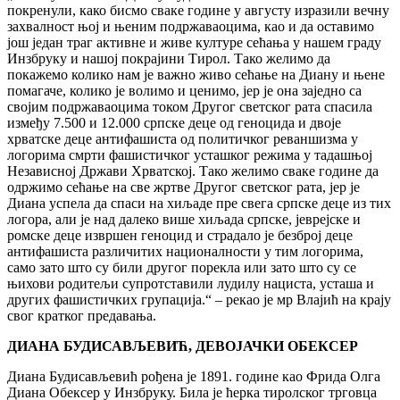
покренули, како бисмо сваке године у августу изразили вечну
захвалност њој и њеним подржаваоцима, као и да оставимо
још један траг активне и живе културе сећања у нашем граду
Инзбруку и нашој покрајини Тирол. Тако желимо да
покажемо колико нам је важно живо сећање на Диану и њене
помагаче, колико је волимо и ценимо, јер је она заједно са
својим подржаваоцима током Другог светског рата спасила
између 7.500 и 12.000 српске деце од геноцида и двоје
хрватске деце антифашиста од политичког реваншизма у
логорима смрти фашистичког усташког режима у тадашњој
Независној Држави Хрватској. Тако желимо сваке године да
одржимо сећање на све жртве Другог светског рата, јер је
Диана успела да спаси на хиљаде пре свега српске деце из тих
логора, али је над далеко више хиљада српске, јеврејске и
ромске деце извршен геноцид и страдало је безброј деце
антифашиста различитих националности у тим логорима,
само зато што су били другог порекла или зато што су се
њихови родитељи супротставили лудилу нациста, усташа и
других фашистичких групација.“ – рекао је мр Влајић на крају
свог кратког предавања.
ДИАНА БУДИСАВЉЕВИЋ, ДЕВОЈАЧКИ ОБЕКСЕР
Диана Будисављевић рођена је 1891. године као Фрида Олга
Диана Обексер у Инзбруку. Била је ћерка тиролског трговца