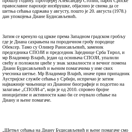
прошлу годину. Протојереј Александер Столић, парох Српске
православне парохије инзбрушке, објаснио је свима да се
шетња сећања одржава у августу, пошто је 20. августа (1978.)
дан упокојења Диане Будисављевић.
Затим се кренуло од цркве према Западном градском гробљу
где је Диана сахрањена на породичном гробу породице
Обексер. Тамо су Оливер Ранисављевић, заменик
председника СПОЈИ и председник Заједнице Срба Тирол, и
мр Владимир Влајић, један од оснивача СПОЈИ, упалили
свећу и положили цвеће у знак захвалности и вечног помена
Диани Будисављевић и њеним помагачима у име свих
учесника шетње. Мр Владимир Влајић, иначе први припадник
Аустријске службе сећања у Србији, испричао је затим
најважније чињенице из Дианине биографије и подсетио на
залагање „СПОЈИ-а“, који је од 2010. спровео бројне
иницијативе и активности како би се очувало сећање на
Диану и њене помагаче.
„Шетњу сећања на Диану Будисављевић и њене помагаче смо