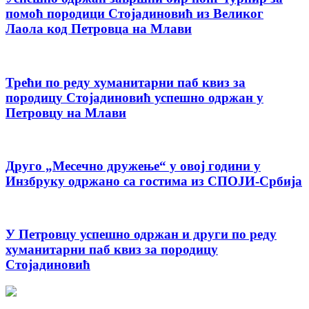
помоћ породици Стојадиновић из Великог
Лаола код Петровца на Млави
Трећи по реду хуманитарни паб квиз за
породицу Стојадиновић успешно одржан у
Петровцу на Млави
Друго „Месечно дружење“ у овој години у
Инзбруку одржано са гостима из СПОЈИ-Србија
У Петровцу успешно одржан и други по реду
хуманитарни паб квиз за породицу
Стојадиновић