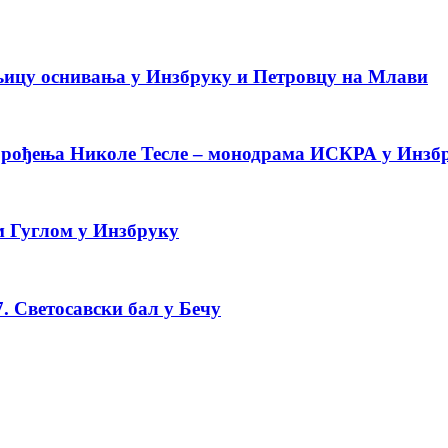
њицу оснивања у Инзбруку и Петровцу на Млави
 рођења Николе Тесле – монодрама ИСКРА у Инзб
 Гуглом у Инзбруку
. Светосавски бал у Бечу