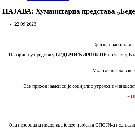
НАЈАВА: Хуманитарна представа „Беде
22.09.2023
Српска православна
Позоришну представу
БЕДЕМИ ЋИРИЛИЦЕ
по тексту Вл
Молимо вас да ваше 
Сав приход намењен је социјално угроженим вишедет
• Н
Ова позоришна представа је део пројекта СПОЈИ-а под н