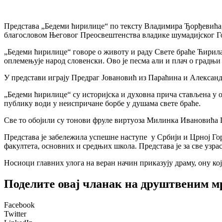
Представа „
Бедеми
ћирилице“ по тексту Владимира Ђорђевића, 
благословом Његовог Преосвештенства владике шумадијског Г
„
Бедеми
ћирилице“ говоре о животу и раду Свете браће Ћирила 
оплемењује народ словенски. Ово је песма али и плач о градњи 
У представи играју Предраг Јовановић из Параћина и Александа
„
Бедеми
ћирилице“ су историјска и духовна прича стављена у 
публику води у неиспричане борбе у душама свете браће.
Све то обојили су тонови фруле виртуоза Милинка Ивановића Ц
Представа је забележила успешне наступе у Србији и Црној Го
факултета, основних и средњих школа. Представа је за све узрас
Носиоци главних улога на веран начин приказују драму, ону која
Поделите овај чланак на друштвеним 
Facebook
Twitter