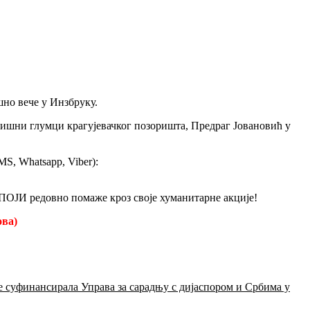
но вече у Инзбруку.
ишни глумци крагујевачког позоришта, Предраг Јовановић у
S, Whatsapp, Viber):
ПОЈИ редовно помаже кроз своје хуманитарне акције!
ова)
уфинансирала Управа за сарадњу с дијаспором и Србима у