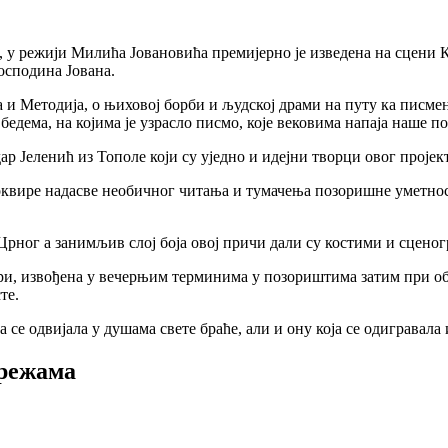
у режији Милића Јовановића премијерно је изведена на сцени Књ
осподина Јована.
и Методија, о њиховој борби и људској драми на путу ка писмен
бедема, на којима је узрасло писмо, које вековима напаја наше по
р Јеленић из Тополе који су уједно и идејни творци овог пројект
оквире надасве необичног читања и тумачења позоришне уметнос
рног а занимљив слој боја овој причи дали су костими и сцено
ри, извођена у вечерњим терминима у позориштима затим при об
те.
 се одвијала у душама свете браће, али и ону која се одигравала
мрежама