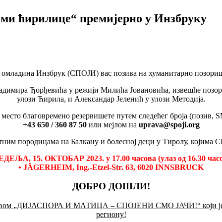
ми ћирилице“ премијерно у Инзбруку
 омладина Инзбрук (СПОЈИ) вас позива на хуманитарно позориш
адимира Ђорђевића у режији Милића Јовановића, извешће позор
улози Ћирила, и Александар Јеленић у улози Методија.
место благовремено резервишете путем следећег броја (позив, SM
+43 650 / 360 87 50
или мејлом на
uprava@spoji.org
ним породицама на Балкану и болесној деци у Тиролу, којима С
ЕДЕЉА, 15. ОКТОБАР 2023. у 17.00 часова (улаз од 16.30 час
• JÄGERHEIM, Ing.-Etzel-Str. 63, 6020 INNSBRUCK
ДОБРО ДОШЛИ!
азивом „ДИЈАСПОРА И МАТИЦА – СПОЈЕНИ СМО ЈАЧИ!“ који је с
региону!