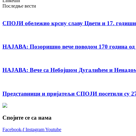
LinkedIn
Последње вести
СПОЈИ обележио крсну славу Цвети и 17. годиш
НАЈАВА: Позоришно вече поводом 170 година од
НАЈАВА: Вече са Небојшом Дугалићем и Ненадом
Представници и пријатељи СПОЈИ посетили су 27
Спојите се са нама
Facebook-f
Instagram
Youtube