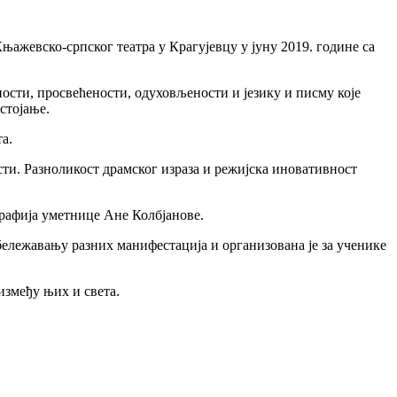
ажевско-српског театра у Крагујевцу у јуну 2019. године са
ости, просвећености, одуховљености и језику и писму које
стојање.
а.
ти. Разноликост драмског израза и режијска иновативност
графија уметнице Ане Колбјанове.
ележавању разних манифестација и организована је за ученике
 између њих и света.