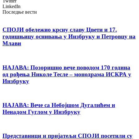
Twitter
LinkedIn
Последње вести
СПОЈИ обележио крсну славу Цвети и 17.
годишњицу оснивања у Инзбруку и Петровцу на
Млави
НАЈАВА: Позоришно вече поводом 170 година
од рођења Николе Тесле – монодрама ИСКРА у
Инзбруку
НАЈАВА: Вече са Небојшом Дугалићем и
Ненадом Гуглом у Инзбруку
Представници и пријатељи СПОЈИ посетили су