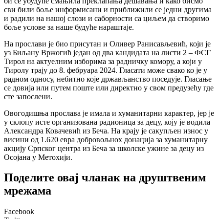
би се убудуће смањила преклапања дешавања и како бисмо
сви били боље информисани и приближили се једни другима
и радили на нашој слози и саборности са циљем да створимо
боље услове за наше будуће нараштаје.
На прослави је био присутан и Оливер Ранисављевић, који је
уз Биљану Вржогић један од два кандидата на листи 2 – ФСГ
Тирол на актуелним изборима за радничку комору, а који у
Тиролу трају до 8. фебруара 2024. Гласати може свако ко је у
радном односу, небитно које држављанство поседује. Гласање
се довија или путем поште или директно у свом предузећу где
сте запослени.
Овогодишња прослава је имала и хуманитарни карактер, јер је
у склопу исте организована радионица за децу, коју је водила
Александра Ковачевић из Беча. На крају је сакупљен износ у
висини од 1.620 евра добровољнох донација за хуманитарну
акцију Српског центра из Беча за школске ужине за децу из
Осојана у Метохији.
Поделите овај чланак на друштвеним
мрежама
Facebook