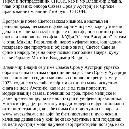
Тирол и потпредседник СПОЈИ, као и мр Владимир Влајић,
члан Управних одбора Савеза Срба у Аустрији и Српске
православне омладине Инзбрук – СПОЈИ.
Програм је почео Светосавском химном, а настављен
рецитацијама, песмама и фолклорним играма, које су извели
деца и омладина из куфштајнске парохије, полазници српске
школе и чланови парохијског КУД-а “Свети Висарион”. Затим
је отац Михаил Гавриловић, парох куфштајнски, још једном
поздравио све присутне и објаснио значај Светог Саве за
српски народ, те је на бину позвао господина Пајера, куму
славе Гордану Митић и Владимир Влајића.
Владимир Влајић се у име Савеза Срба у Аустрији укратко
обратио свим гостима објаснивши да је Савез Срба у Аустрији
после неколико година мировања поново покренут у мају
2023. године уз учешће млађих али ништа мање искусних
снага из целе Аустрије, као и да је од тада покренута
модернизација савеза, почевши од грба, преко медијске и
јавне презентације, па све до статута и увођења правилника.
Нагласио је да је тренутно у изради модерна и функционална
интернет страница, која ће свима бити доступна на адреси
www.savezsrba.at а на којој ће бити доступан и дуго чекани
календар дешавања у који ће свако удружење или појединац
из целе Аустрије моћи да унесе свој претстојећи догађај, како