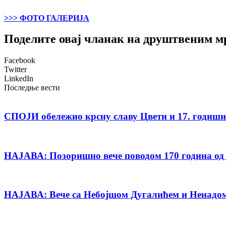
>>> ФОТО ГАЛЕРИЈА
Поделите овај чланак на друштвеним 
Facebook
Twitter
LinkedIn
Последње вести
СПОЈИ обележио крсну славу Цвети и 17. годиш
НАЈАВА: Позоришно вече поводом 170 година од
НАЈАВА: Вече са Небојшом Дугалићем и Ненадом