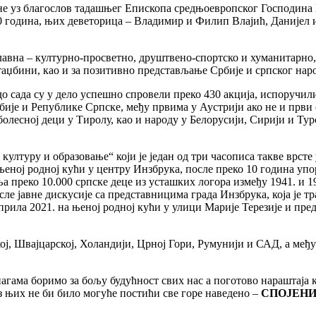
ине уз благослов тадашњег Епископа средњоевропског Господин
20 година, њих деветорица – Владимир и Филип Влајић, Данијел
лавна – културно-просветно, друштвено-спортско и хуманитарно, а
таџбини, као и за позитивно представљање Србије и српског нар
о сада су у дело успешно спровели преко 430 акција, испоручили
Србије и Републике Српске, међу првима у Аустрији ако не и прв
болесној деци у Тиролу, као и народу у Белорусији, Сирији и Ту
лтуру и образовање“ који је један од три часописа такве врсте 
ој родној кући у центру Инзбрука, после преко 10 година упорн
а преко 10.000 српске деце из усташких логора између 1941. и 
осле јавне дискусије са представницима града Инзбрука, која је т
рила 2021. на њеној родној кући у улици Марије Терезије и пред
ј, Швајцарској, Холандији, Црној Гори, Румунији и САД, а међу
агама боримо за бољу будућност свих нас а поготово нараштаја ко
з њих не би било могуће постићи све горе наведено –
СПОЈЕНИ