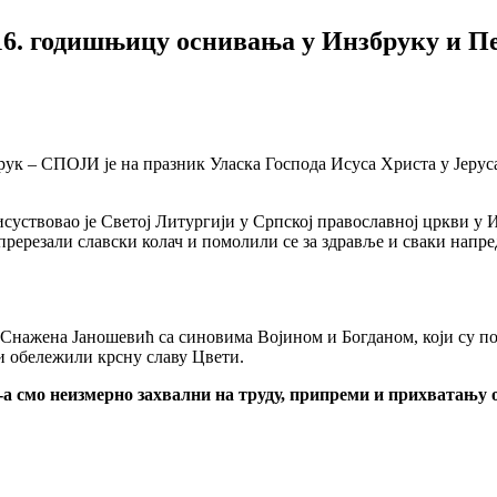
16. годишњицу оснивања у Инзбруку и П
ук – СПОЈИ је на празник Уласка Господа Исуса Христа у Јеруса
суствовао је Светој Литургији у Српској православној цркви у 
ререзали славски колач и помолили се за здравље и сваки напре
 Снажена Јаношевић са синовима Војином и Богданом, који су п
и обележили крсну славу Цвети.
о неизмерно захвални на труду, припреми и прихватању ове 