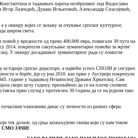
а Константина и тадашњех пароха инзбрушког оца Видослава
 и Игор Лазендић, Душан Игњатовић, Александар Спасојевић,
 у оквиру којих се залажу за очување српског културног,
ода широм света.
 помоћ у вредности од преко 400.000 евра, помагали 39 пута на
и су 2014. покренули сакупљање хуманитарне помоћи за жртве
рској. У оквиру досадашњег хуманитарног рада су помогли
у историји српске дијаспоре, а највећи успех СПОЈИ је сигурно
ости и борбе, јер су још 2010. као први у Аустрији покренули
1945. године у тадашњој Независној Држави Хрватској. Сам
рајала скоро целу годину, прихваћено да се на плочи спомене
ставља први случај у протеклих 30 година да се на једном тако
 почасним члановима данас су личности из разних сфера
ји тек долазе, од срца захваљујемо свима који су нам током
 СМО ЈАЧИ!