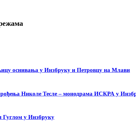
мрежама
њицу оснивања у Инзбруку и Петровцу на Млави
 рођења Николе Тесле – монодрама ИСКРА у Инзб
 Гуглом у Инзбруку