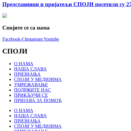
Представници и пријатељи СПОЈИ посетили су 27
Спојите се са нама
Facebook-f
Instagram
Youtube
СПОЈИ
О НАМА
НАША СЛАВА
ПРИЗНАЊА
СПОЈИ У МЕДИЈИМА
УМРЕЖАВАЊЕ
ПОДРЖИТЕ НАС
ПРИКЉУЧИ СЕ
ПРИЈАВА ЗА ПОМОЋ
О НАМА
НАША СЛАВА
ПРИЗНАЊА
СПОЈИ У МЕДИЈИМА