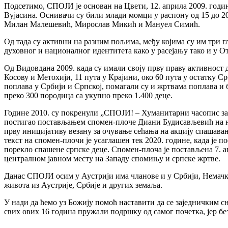
Подсетимо, СПОЈИ је основан на Цвети, 12. априла 2009. год
Вујасина. Оснивачи су били млади момци у распону од 15 до 
Милан Малешевић, Мирослав Микић и Мануел Симић.
Од тада су активни на разним пољима, међу којима су им три г
духовног и националног идентитета како у расејању тако и у О
Од Видовдана 2009. када су имали своју прву праву активност д
Косову и Метохији, 11 пута у Крајини, око 60 пута у остатку 
поплава у Србији и Српској, помагали су и жртвама поплава и 
преко 300 породица са укупно преко 1.400 деце.
Године 2010. су покренули „СПОЈИ! – Хуманитарни часопис за ку
постигао постављањем спомен-плоче Диани Будисављевић на њен
прву иницијативу везану за очување сећања на акцију спашавањ
текст на спомен-плочи је усаглашен тек 2020. године, када је п
порекло спашене српске деце. Спомен-плоча је постављена 7. ап
централном јавном месту на Западу спомињу и српске жртве.
Данас СПОЈИ осим у Аустрији има чланове и у Србији, Немачко
живота из Аустрије, Србије и других земаља.
У нади да ћемо уз Божију помоћ наставити да се заједничким сн
свих ових 16 година пружали подршку од самог почетка, јер бе