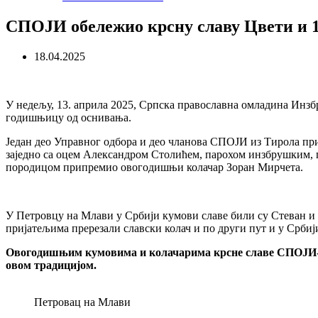
СПОЈИ обележио крсну славу Цвети и 
18.04.2025
У недељу, 13. априла 2025, Српска православна омладина Инзбр
годишњицу од оснивања.
Један део Управног одбора и део чланова СПОЈИ из Тирола при
заједно са оцем Александром Столићем, парохом инзбрушким, п
породицом припремио овогодишњи колачар Зоран Мирчета.
У Петровцу на Млави у Србији кумови славе били су Стеван и
пријатељима пререзали славски колач и по други пут и у Србиј
Овогодишњим кумовима и колачарима крсне славе СПОЈИ-а см
овом традицијом.
Петровац на Млави