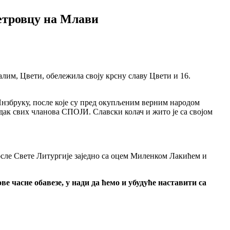
етровцу на Млави
лим, Цвети, обележила своју крсну славу Цвети и 16.
Инзбруку, после које су пред окупљеним верним народом
дак свих чланова СПОЈИ. Славски колач и жито је са својом
осле Свете Литургије заједно са оцем Миленком Лакићем и
часне обавезе, у нади да ћемо и убудуће наставити са