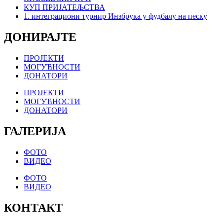
КУП ПРИЈАТЕЉСТВА
1. интеграциони турнир Инзбрука у фудбалу на песку
ДОНИРАЈТЕ
ПРОЈЕКТИ
МОГУЋНОСТИ
ДОНАТОРИ
ПРОЈЕКТИ
МОГУЋНОСТИ
ДОНАТОРИ
ГАЛЕРИЈА
ФОТО
ВИДЕО
ФОТО
ВИДЕО
КОНТАКТ