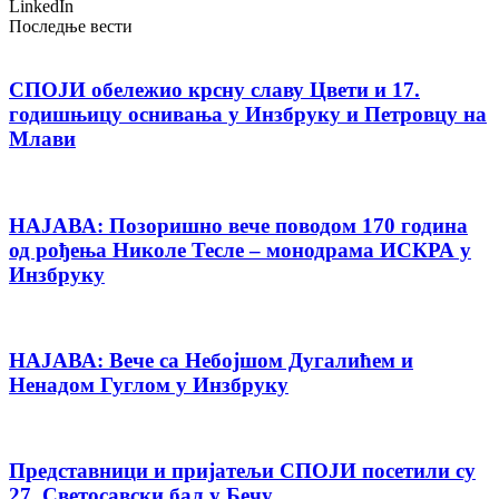
LinkedIn
Последње вести
СПОЈИ обележио крсну славу Цвети и 17.
годишњицу оснивања у Инзбруку и Петровцу на
Млави
НАЈАВА: Позоришно вече поводом 170 година
од рођења Николе Тесле – монодрама ИСКРА у
Инзбруку
НАЈАВА: Вече са Небојшом Дугалићем и
Ненадом Гуглом у Инзбруку
Представници и пријатељи СПОЈИ посетили су
27. Светосавски бал у Бечу