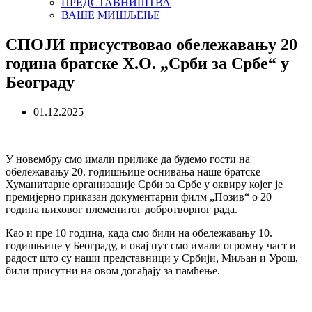
ПРЕДСТАВНИШТВА
ВАШЕ МИШЉЕЊЕ
СПОЈИ присуствовао обележавању 20
година братске Х.О. „Срби за Србе“ у
Београду
01.12.2025
У новембру смо имали прилике да будемо гости на
обележавању 20. годишњице оснивања наше братске
Хуманитарне организације Срби за Србе у оквиру којег је
премијерно приказан документарни филм „Позив“ о 20
година њиховог племенитог добротворног рада.
Као и пре 10 година, када смо били на обележавању 10.
годишњице у Београду, и овај пут смо имали огромну част и
радост што су наши представници у Србији, Миљан и Урош,
били присутни на овом догађају за памћење.