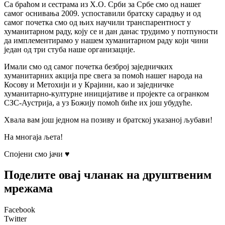
Са браћом и сестрама из Х.О. Срби за Србе смо од нашег
самог оснивања 2009. успоставили братску сарадњу и од
самог почетка смо од њих научили транспарентност у
хуманитарном раду, коју се и дан данас трудимо у потпуности
да имплементирамо у нашем хуманитарном раду који чини
један од три стуба наше организације.
Имали смо од самог почетка безброј заједничких
хуманитарних акција пре свега за помоћ нашег народа на
Косову и Метохији и у Крајини, као и заједничке
хуманитарно-културне иницијативе и пројекте са огранком
СЗС-Аустрија, а уз Божију помоћ биће их још убудуће.
Хвала вам још једном на позиву и братској указаној љубави!
На многаја љета!
Спојени смо јачи ♥️
Поделите овај чланак на друштвеним
мрежама
Facebook
Twitter