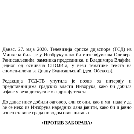
Данас, 27. маја 2020, Телевизија српске дијаспоре (ТСД) из
Минхена била је у Инзбруку како би интервјуисала Оливера
Ранисављевића, заменика председника, и Владимира Влајића,
једног од оснивача СПОЈИ-а, у вези тематике текста на
спомен-плочи за Диану Будисављевић (дев. Обексер).
Редакција ТСД-ТВ упутила је позив за интервју и
представницима градских власти Инзбрука, како би добила
изјаве у вези дискусије о садржају текста.
До
данас нису добили одговор, али се они, као и ми, надају да
ће се неко из Инзбрука наредних дана јавити, како би и јавно
изнео ставове града поводом овог питања…
•ПРОТИВ ЗАБОРАВА•
__________