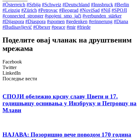
#
Österreich
#
Srbija
#
Schweiz
#
Deutschland
#
Innsbruck
#
Berlin
#
Leipzig
#
Zürich
#
Petrovac
#
Beograd
#
NoviSad
#
Niš
#
SPOJI
#
connected_stronger
#
spojeni_smo_jači
#
verbunden_stärker
#
Dijaspora
#
Diaspora
#
spomen
#
gedenken
#
erinnerung
#
Diana
#
Budisavljević
#
Obexer
#
peace
#
mir
#
friede
Поделите овај чланак на друштвеним
мрежама
Facebook
Twitter
LinkedIn
Последње вести
СПОЈИ обележио крсну славу Цвети и 17.
годишњицу оснивања у Инзбруку и Петровцу на
Млави
НАЈАВА: Позоришно вече поводом 170 година