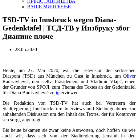
ПРЕДСТАВНИШТВА
ВАШЕ МИШЉЕЊЕ
TSD-TV in Innsbruck wegen Diana-
Gedenktafel | ТСД-ТВ у Инзбруку због
Дианине плоче
28.05.2020
Heute, am 27. Mai 2020, war die Television der serbischen
Diaspora (TSD) aus München zu Gast in Innsbruck, um O
live
r
Ranisavljević, den stellv. Präsidenten, und Vladimir Vlajić, einen
der Gründer von SPOJI, zum Thema des Textes an der Gedenktafel
für Diana Budisavljević zu
in
terviewen.
Die Redaktion von TSD-TV hat auch bei Vertretern der
Stadtregierung Innsbrucks um Interviews und Stellungnahmen zur
anhaltenden Diskussion um den Inhalt d
es Textes, der für Kontro
ver
sen sorgt, angefragt.
Bis heute bekamen sie zwar keine Antworten, doch hoffen sie wie
auch wir, dass sich von der Stadtregierung jemand in den