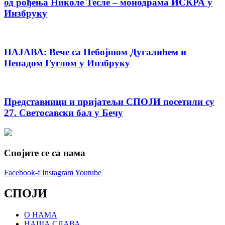
од рођења Николе Тесле – монодрама ИСКРА у
Инзбруку
НАЈАВА: Вече са Небојшом Дугалићем и
Ненадом Гуглом у Инзбруку
Представници и пријатељи СПОЈИ посетили су
27. Светосавски бал у Бечу
Спојите се са нама
Facebook-f
Instagram
Youtube
СПОЈИ
О НАМА
НАША СЛАВА