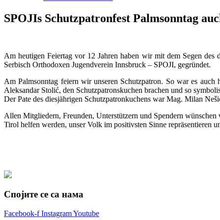
SPOJIs Schutzpatronfest Palmsonntag auch
Am
heutigen
Feiertag vor 12 Jahren haben wir mit dem Segen des da
Serbisch Orthodoxen Jugendverein Innsbruck – SPOJI, gegründet.
Am Palmsonntag feiern wir unseren Schutzpatron. So war es auch heu
Aleksandar Stolić, den Schutzpatronskuchen brachen und so symbolis
Der Pate des diesjährigen Schutzpatronkuchens war Mag. Milan Nešić
Allen Mitgliedern, Freunden, Unterstützern und Spendern wünschen w
Tirol helfen werden, unser Volk im positivsten Sinne repräsentieren
Спојите се са нама
Facebook-f
Instagram
Youtube