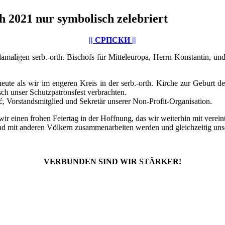
 2021 nur symbolisch zelebriert
|| СРПСКИ ||
maligen serb.-orth. Bischofs für Mitteleuropa, Herrn Konstantin, un
te als wir im engeren Kreis in der serb.-orth. Kirche zur Geburt de
ch unser Schutzpatronsfest verbrachten.
, Vorstandsmitglied und Sekretär unserer Non-Profit-Organisation.
ir einen frohen Feiertag in der Hoffnung, das wir weiterhin mit verei
 und mit anderen Völkern zusammenarbeiten werden und gleichzeitig unse
VERBUNDEN SIND WIR STÄRKER!