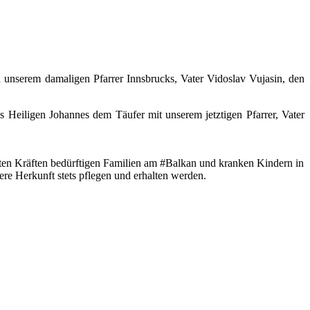
d unserem damaligen Pfarrer Innsbrucks, Vater
Vidoslav Vujasin, den
s Heiligen Johannes dem Täufer mit unserem jetztigen Pfarrer, Vater
nten Kräften bedürftigen Familien am #Balkan und kranken Kindern in
re Herkunft stets pflegen und erhalten werden.