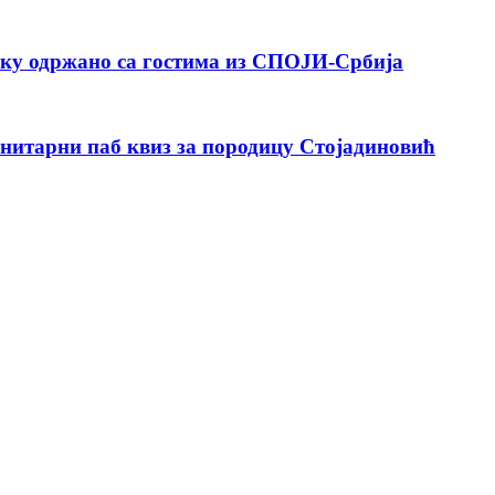
уку одржано са гостима из СПОЈИ-Србија
анитарни паб квиз за породицу Стојадиновић