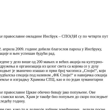
ске православне омладине Инсбрук – СПО(Ј)И су по четврти пут
 априла 2009. године добили благослов пароха у Инсбруку,
ције и њен успешан будући рад.
едене у дело више од 200 мањих и већих акција на културно-
ужења и организација из целог света са којима се у духу
подњег је званично изашао и први број часописа „Споји!“, који
удбалска секција под називом „ФК Споји!“ и навијачка секција
е земље и изградњу Храмова СПЦ, као и по један хуманитарни
ке православне Цркве обично бивају јако попуњене. Ове
 славски колач, Храм је такође био попуњен до скоро последњег
следећу годину.
јем смо, како то и доликује добрим домаћинима, делили посне