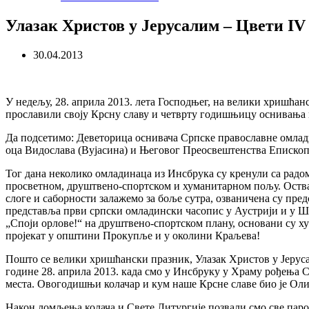
Улазак Христов у Јерусалим – Цвети IV
30.04.2013
У недељу, 28. априла 2013. лета Господњег, на велики хришћа
прославили своју Крсну славу и четврту годишњицу оснивања 
Да подсетимо:
Деветорица оснивача Српске православне омлади
оца Видослава (Вујасина) и Његовог Преосвештенства Епископ
Тог дана неколико омладинаца из Инсбрука су кренули са радом
просветном, друштвено-спортском и хуманитарном пољу. Остваре
слоге и саборности залажемо за боље сутра, озваничена су пред
представља први српски омладински часопис у Аустрији и у Шва
„Споји орлове!“ на друштвено-спортском плану, основани су х
пројекат у општини Прокупље и у околини Краљева!
Пошто се велики хришћански празник, Улазак Христов у Јеруса
године 28. априла 2013. када смо у Инсбруку у Храму рођења С
места. Овогодишњи колачар и кум наше Крсне славе био је Оли
Након ломљења колача и Свете Литургије позвали смо све парох