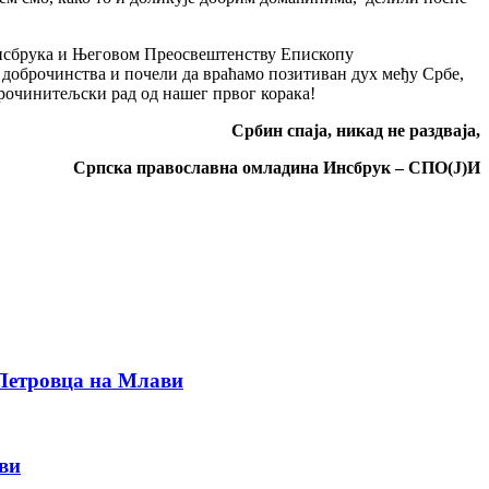
 Инсбрука и Његовом Преосвештенству Епископу
доброчинства и почели да враћамо позитиван дух међу Србе,
рочинитељски рад од нашег првог корака!
Србин спаја, никад не раздваја,
Српска православна омладина Инсбрук – СПО(Ј)И
 Петровца на Млави
ви