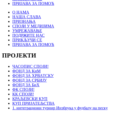
ПРИЈАВА ЗА ПОМОЋ
О НАМА
НАША СЛАВА
ПРИЗНАЊА
СПОЈИ У МЕДИЈИМА
УМРЕЖАВАЊЕ
ПОДРЖИТЕ НАС
ПРИКЉУЧИ СЕ
ПРИЈАВА ЗА ПОМОЋ
ПРОЈЕКТИ
ЧАСОПИС СПОЈИ!
ФОНД ЗА КиМ
ФОНД ЗА ХРВАТСКУ
ФОНД ЗА СРБИЈУ
ФОНД ЗА БиХ
ФК СПОЈИ!
КК СПОЈИ!
КРАЉЕВСКИ КУП
КУП ПРИЈАТЕЉСТВА
1. интеграциони турнир Инзбрука у фудбалу на песку