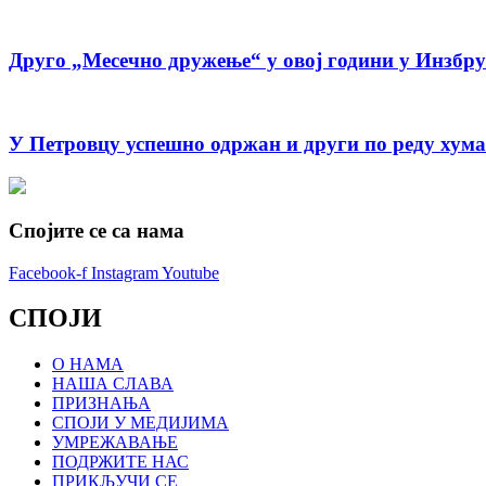
Друго „Месечно дружење“ у овој години у Инзбр
У Петровцу успешно одржан и други по реду хум
Спојите се са нама
Facebook-f
Instagram
Youtube
СПОЈИ
О НАМА
НАША СЛАВА
ПРИЗНАЊА
СПОЈИ У МЕДИЈИМА
УМРЕЖАВАЊЕ
ПОДРЖИТЕ НАС
ПРИКЉУЧИ СЕ