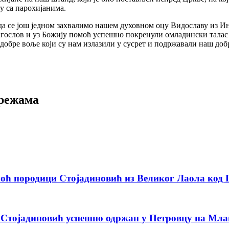
у са парохијанима.
, да се још једном захвалимо нашем духовном оцу Видославу из
агослов и уз Божију помоћ успешно покренули омладински талас 
обре воље који су нам излазили у сусрет и подржавали наш доб
мрежама
оћ породици Стојадиновић из Великог Лаола код
у Стојадиновић успешно одржан у Петровцу на Мла