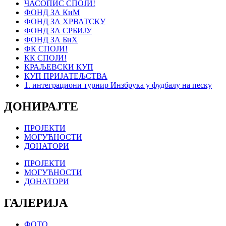
ЧАСОПИС СПОЈИ!
ФОНД ЗА КиМ
ФОНД ЗА ХРВАТСКУ
ФОНД ЗА СРБИЈУ
ФОНД ЗА БиХ
ФК СПОЈИ!
КК СПОЈИ!
КРАЉЕВСКИ КУП
КУП ПРИЈАТЕЉСТВА
1. интеграциони турнир Инзбрука у фудбалу на песку
ДОНИРАЈТЕ
ПРОЈЕКТИ
МОГУЋНОСТИ
ДОНАТОРИ
ПРОЈЕКТИ
МОГУЋНОСТИ
ДОНАТОРИ
ГАЛЕРИЈА
ФОТО