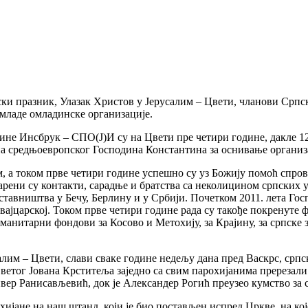
нски празник, Улазак Христов у Јерусалим – Цвети, чланови Срп
младе омладинске организације.
не Инсбрук – СПО(Ј)И су на Цвети пре четири године, дакле 12.
а средњоевропског Господина Константина за оснивање организа
, а током прве четири године успешно су уз Божију помоћ спров
ни су контакти, сарадње и братства са неколицином српских удр
ставништва у Бечу, Берлину и у Србији. Почетком 2011. лета Гос
јцарској. Током прве четири године рада су такође покренуте ф
уманитарни фондови за Косово и Метохију, за Крајину, за српск
лим – Цвети, слави сваке године недељу дана пред Васкрс, српс
ветог Јована Крститеља заједно са свим парохијанима пререзали
вер Ранисављевић, док је Александер Рогић преузео кумство за 
ијане на наш штанд, који је био постављен испред Цркве, на ко