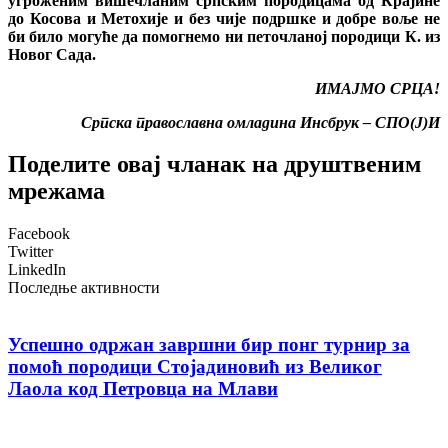
угроженим вишечланим српским породицама од Крајине
до Косова и Метохије и без чије подршке и добре воље не
би било могуће да помогнемо ни петочланој породици К. из
Новог Сада.
ИМАЈМО СРЦА!
Српска православна омладина Инсбрук – СПО(Ј)И
Поделите овај чланак на друштвеним
мрежама
Facebook
Twitter
LinkedIn
Последње активности
Успешно одржан завршни бир понг турнир за
помоћ породици Стојадиновић из Великог
Лаола код Петровца на Млави