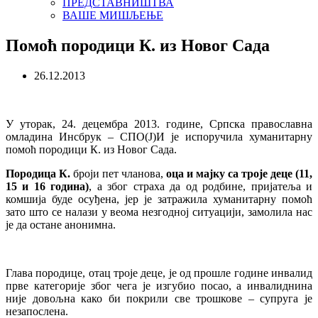
ПРЕДСТАВНИШТВА
ВАШЕ МИШЉЕЊЕ
Помоћ породици К. из Новог Сада
26.12.2013
У уторак, 24. децембра 2013. године, Српска православна
омладина Инсбрук – СПО(Ј)И је испоручила хуманитарну
помоћ породици К. из Новог Сада.
Породица К.
броји пет чланова,
оца и мајку са троје деце (11,
15 и 16 година)
, а због страха да од родбине, пријатеља и
комшија буде осуђена, јер је затражила хуманитарну помоћ
зато што се налази у веома незгодној ситуацији, замолила нас
је да остане анонимна.
Глава породице, отац троје деце, је од прошле године инвалид
прве категорије због чега је изгубио посао, а инвалиднина
није довољна како би покрили све трошкове – супруга је
незапослена.