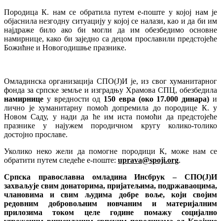
Породица К. нам се обратила путем е-поште у којој нам је
објаснила незгодну ситуацију у којој се налази, као и да би им
најдраже било ако би могли да им обезбедимо основне
намирнице, како би заједно са децом прославили предстојеће
Божићне и Новогодишње празнике.
Омладинска организација СПО(Ј)И је, из свог хуманитарног
фонда за српске земље и изградњу Храмова СПЦ, обезбедила
намирнице
у вредности од
150 евра (око 17.000 динара)
и
лично је хуманитарну помоћ допремила до породице К. у
Новом Саду, у нади да ће им иста помоћи да предстојеће
празнике у најужем породичном кругу колико-толико
достојно прославе.
Уколико неко жели да помогне породици К, може нам се
обратити путем следеће е-поште:
uprava@spoji.org
.
Српска православна омладина Инсбрук – СПО(Ј)И
захваљује свим донаторима, пријатељима, подржаваоцима,
члановима и свим људима добре воље, који својим
редовним добровољним новчаним и материјалним
прилозима током целе године помажу социјално