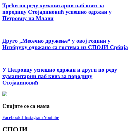
Трећи по реду хуманитарни паб квиз за
породицу Стојадиновић успешно одржан у
Петровцу на Млави
Друго „Месечно дружење“ у овој години у
Инзбруку одржано са гостима из СПОЈИ-Србија
У Петровцу успешно одржан и други по реду
хуманитарни паб квиз за породицу
Стојадиновић
Спојите се са нама
Facebook-f
Instagram
Youtube
СПОЈИ